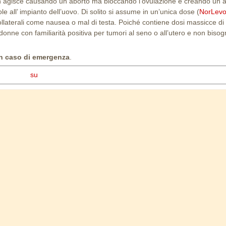
n agisce causando un aborto ma bloccando l’ovulazione e creando un 
le all’ impianto dell’uovo. Di solito si assume in un’unica dose (
NorLev
collaterali come nausea o mal di testa. Poiché contiene dosi massicce di
 donne con familiarità positiva per tumori al seno o all’utero e non bis
n caso di emergenza
.
su