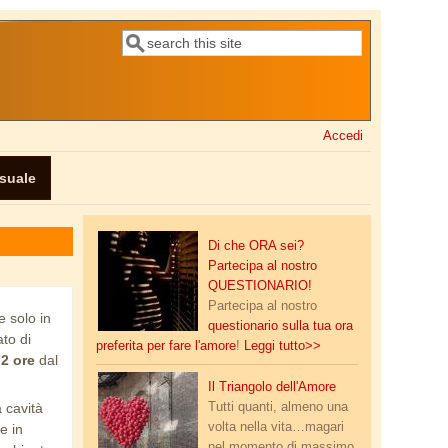
Cerca
Form di ricerca
Accedi
ssuale
peeping.jpg
Di che ORA sei?
Partecipa al nostro
QUESTIONARIO!
Partecipa al nostro
e solo in
questionario sulla tua ora
to di
preferita per fare l'amore
!
Leggi tutto>>
72 ore
dal
sternbergs-triangular-theory-and-the-
Il Triangolo dell'Amore
7-types-of-love.jpg
Tutti quanti, almeno una
 cavità
volta nella vita…magari
e in
nel momento di massimo