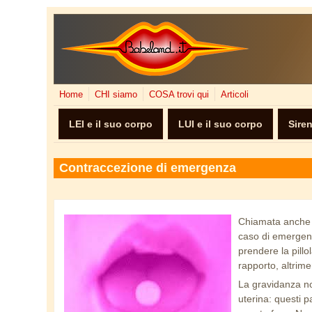
Salta al contenuto principale
Home
CHI siamo
COSA trovi qui
Articoli
LEI e il suo corpo
LUI e il suo corpo
Sire
Contraccezione di emergenza
Chiamata anche
pillola_giorno_dopo.jpg
caso di emergenz
prendere la pill
rapporto, altrime
La gravidanza no
uterina: questi p