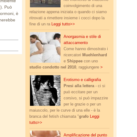
ambiente
coinvolgimento di una
o
). Può
relazione appena iniziata o quando ci siamo
 ormoni, è
ritrovati a rimettere insieme i cocci dopo la
ognerebbe
fine di un ra
Leggi tutto>>
coppia-crisi-letto.jpg
Anorgasmia e stile di
attaccamento
Come hanno dimostrato i
ricercatori
Muehlenhard
e
Shippee
con uno
studio condotto nel 2010
, raggiungere
>
grafofilia.jpg
Erotismo e calligrafia
Presi alla lettera
- ci si
può eccitare per un
corsivo, si può impazzire
per le grazie o per un
maiuscolo, per le curve di una elle - è la
branca del fetish chiamata "
grafo
Leggi
tutto>>
punto_g_amplificazione.jpg
Amplificazione del punto