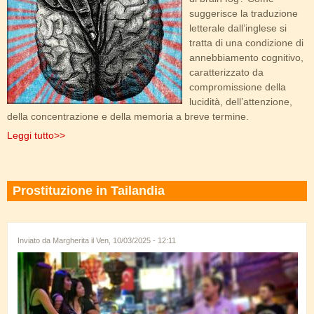
suggerisce la traduzione
jure
illegale,
de facto
non
letterale dall’inglese si
è così. Storicamente, la
tratta di una condizione di
prostituzione thailandese,
annebbiamento cognitivo,
come in molti altri paesi,
caratterizzato da
non era un mestiere
compromissione della
“ricercato”, ma piuttosto
lucidità, dell’attenzione,
un fenomeno legato alle
della concentrazione e della memoria a breve termine.
razzie e ai saccheggi che accompagnavano le guerre che
coinvolsero la Thailandia nel corso della sua storia.
Leggi tutto>>
Leggi tutto>>
Prostituzione in Tailandia
Inviato da
Margherita
il Ven, 10/03/2025 - 12:11
prostituzione_thai.jpg