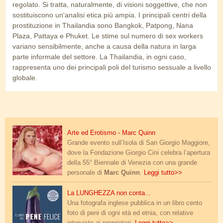
regolato. Si tratta, naturalmente, di visioni soggettive, che non
sostituiscono un'analisi etica più ampia. I principali centri della
prostituzione in Thailandia sono Bangkok, Patpong, Nana
Plaza, Pattaya e Phuket. Le stime sul numero di sex workers
variano sensibilmente, anche a causa della natura in larga
parte informale del settore. La Thailandia, in ogni caso,
rappresenta uno dei principali poli del turismo sessuale a livello
globale.
quinn_biennale_s.jpg
Arte ed Erotismo - Marc Quinn
Grande evento sull’Isola di San Giorgio Maggiore,
dove la Fondazione Giorgio Cini celebra l’apertura
della 55° Biennale di Venezia con una grande
personale di
Marc Quinn
.
Leggi tutto>>
pene_felice.jpg
La LUNGHEZZA non conta...
Una fotografa inglese pubblica in un libro cento
foto di peni di ogni età ed etnia, con relative
interviste ai proprietari.
Leggi tutto>>