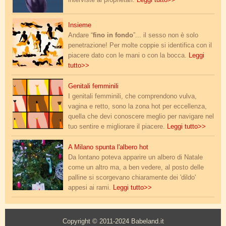
posizioni.jpg
Insieme
Andare “
fino in fondo
”... il sesso non è solo
penetrazione! Per molte coppie si identifica con il
piacere dato con le mani o con la bocca.
Leggi
tutto>>
vulve colorate.png
Genitali femminili
I genitali femminili, che comprendono vulva,
vagina e retto, sono la zona hot per eccellenza,
quella che devi conoscere meglio per navigare nel
tuo sentire e migliorare il piacere.
Leggi tutto>>
albero_natale_toys_2.jpg
A Milano spunta l'albero hot
Da lontano poteva apparire un albero di Natale
come un altro ma, a ben vedere, al posto delle
palline si scorgevano chiaramente dei 'dildo'
appesi ai rami.
Leggi tutto>>
Copyright © 2011-2024 Babeland.it