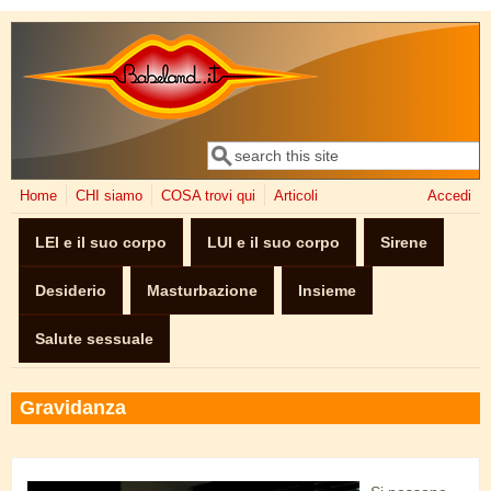
Salta al contenuto principale
Cerca
Form di ricerca
Home
CHI siamo
COSA trovi qui
Articoli
Accedi
LEI e il suo corpo
LUI e il suo corpo
Sirene
Desiderio
Masturbazione
Insieme
Salute sessuale
Gravidanza