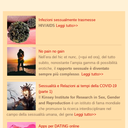
virus_papilloma.jpg
Infezioni sessualmente trasmesse
HIV/AIDS
Leggi tutto>>
amore.jpg
No pain no gain
Nell’era del hic et nunc, (=qui ed ora), del tutto
subito, nonostante l’ampia gamma di possibilità
erotiche, il
rapporto sessuale è diventato
sempre più complesso
.
Leggi tutto>>
ac-odyssey-medusa-guide.jpg
Sessualità e Relazioni ai tempi della COVID-19
(parte 1)
Il
Kinsey Institute for Research in Sex, Gender
and Reproduction
è un istituto di fama mondiale
che promuove la ricerca interdisciplinare nel
campo della sessualità umana, del gene
Leggi tutto>>
sex_dating0.jpg
Apps per DATING online