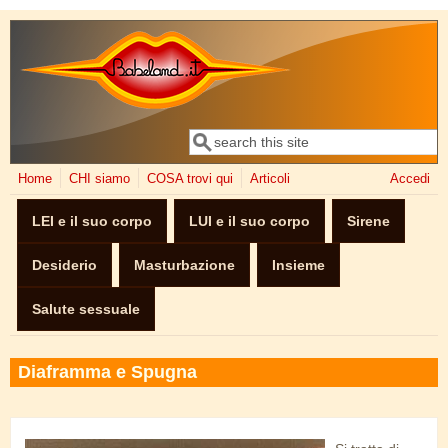
Salta al contenuto principale
Cerca
Form di ricerca
Home
CHI siamo
COSA trovi qui
Articoli
Accedi
LEI e il suo corpo
LUI e il suo corpo
Sirene
Desiderio
Masturbazione
Insieme
Salute sessuale
Diaframma e Spugna