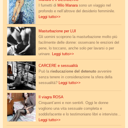
I fumetti di
Milo Manara
sono un viaggio nel
profondo e nell’altrove del desiderio femminile.
Leggi tutto>>
masturbazione_lui.jpg
Masturbazione per LUI
Gli uomini scoprono la masturbazione molto più
facilmente delle donne: osservano le erezioni del
pene, lo toccano, anche solo per lavarsi o per
urinare.
Leggi tutto>>
carcere_e_sessualita.png
CARCERE e sessualità
Può la
rieducazione del detenuto
avvenire
senza tenere in considerazione la sfera della
sessualità?
Leggi tutto>>
malizia_antonelli.jpg
Il viagra ROSA
Cinquant’anni e non sentirli. Oggi le donne
vogliono una vita sessuale completa e
soddisfacente e lo testimoniano libri e interviste...
Leggi tutto>>