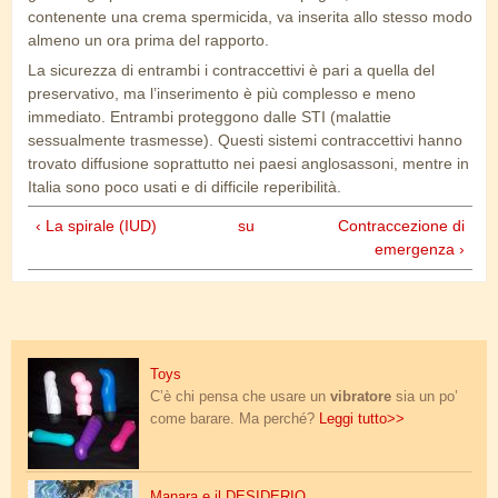
contenente una crema spermicida, va inserita allo stesso modo
almeno un ora prima del rapporto.
La sicurezza di entrambi i contraccettivi è pari a quella del
preservativo, ma l’inserimento è più complesso e meno
immediato. Entrambi proteggono dalle STI (malattie
sessualmente trasmesse). Questi sistemi contraccettivi hanno
trovato diffusione soprattutto nei paesi anglosassoni, mentre in
Italia sono poco usati e di difficile reperibilità.
‹ La spirale (IUD)
su
Contraccezione di
emergenza ›
mb_42.jpg
Toys
C’è chi pensa che usare un
vibratore
sia un po’
come barare. Ma perché?
Leggi tutto>>
manara_tuffo.jpg
Manara e il DESIDERIO