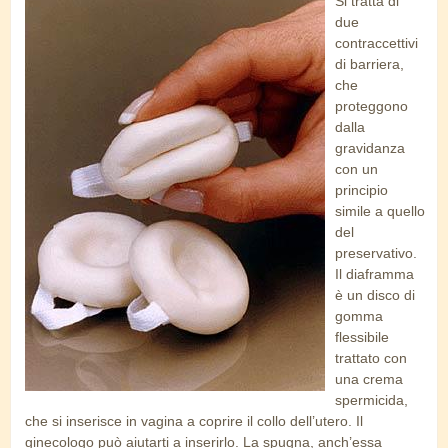
Si tratta di
spugna.jpg
due
contraccettivi
di barriera,
che
proteggono
dalla
gravidanza
con un
principio
simile a quello
del
preservativo.
Il diaframma
è un disco di
gomma
flessibile
trattato con
una crema
spermicida,
che si inserisce in vagina a coprire il collo dell’utero. Il
ginecologo può aiutarti a inserirlo. La spugna, anch’essa