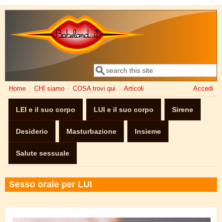
Salta al contenuto principale
Cerca
Form di ricerca
Home
CHI siamo
COSA trovi qui
Articoli
Accedi
LEI e il suo corpo
LUI e il suo corpo
Sirene
Desiderio
Masturbazione
Insieme
Salute sessuale
Sesso orale per LUI