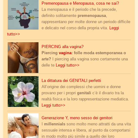
img_20240319_094047.jpg
Premenopausa e Menopausa, cosa ne sai?
La menopausa e il periodo che la precede,
definito solitamente
premenopausa
,
rappresentano per molte donne un periodo difficile
e delicato nel corso della propria vita.
Leggi
tutto>>
piercing_vagina.jpg
PIERCING alla vagina?
Piercing
vagina
: folle moda estemporanea o
arte?
I piercing alla vagina sono certamente una
delle te
Leggi tutto>>
genitali_perfetti.jpg
La dittatura dei GENITALI perfetti
All’origine dei complessi che uomini e donne
provano per i propri
genitali
c’è il divario tra la
realtà fisica e la loro rappresentazione mediatica.
Leggi tutto>>
millennials.jpg
Generazione Y, meno sesso dei genitori
I
millennials
sono molto meno attratti da una vita
sessuale intensa e libera, al punto da comportarsi
in modo molto più simile a quello dei loro