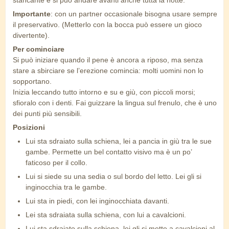
stancante e si può andare avanti anche tutta la notte.
Importante
: con un partner occasionale bisogna usare sempre
il preservativo. (Metterlo con la bocca può essere un gioco
divertente).
Per cominciare
Si può iniziare quando il pene è ancora a riposo, ma senza
stare a sbirciare se l’erezione comincia: molti uomini non lo
sopportano.
Inizia leccando tutto intorno e su e giù, con piccoli morsi;
sfioralo con i denti. Fai guizzare la lingua sul frenulo, che è uno
dei punti più sensibili.
Posizioni
Lui sta sdraiato sulla schiena, lei a pancia in giù tra le sue
gambe. Permette un bel contatto visivo ma è un po’
faticoso per il collo.
Lui si siede su una sedia o sul bordo del letto. Lei gli si
inginocchia tra le gambe.
Lui sta in piedi, con lei inginocchiata davanti.
Lei sta sdraiata sulla schiena, con lui a cavalcioni.
Lui sta sdraiato sulla schiena, lei gli si mette a cavalcioni al