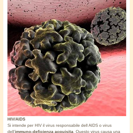
virus_papilloma.jpg
HIV/AIDS
Si intende per HIV il virus responsabile dell AIDS o virus
dell’
immuno-deficienza acquisita
. Questo virus causa una