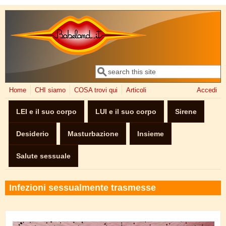
Salta al contenuto principale
Cerca
Form di ricerca
Home
CHI siamo
COSA trovi qui
Articoli
Accedi
LEI e il suo corpo
LUI e il suo corpo
Sirene
Desiderio
Masturbazione
Insieme
Salute sessuale
Infezioni sessualmente trasmesse