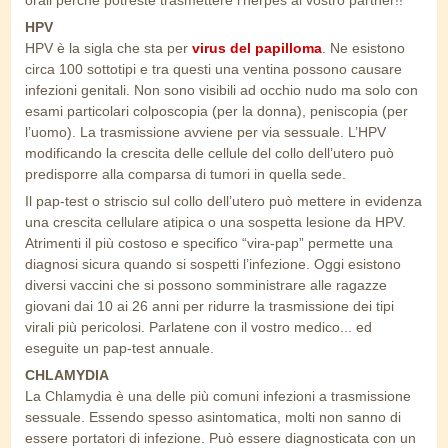
orali perchè potreste trasmettere l’herpes al vostro partner!!
HPV
HPV è la sigla che sta per
virus del papilloma
. Ne esistono
circa 100 sottotipi e tra questi una ventina possono causare
infezioni genitali. Non sono visibili ad occhio nudo ma solo con
esami particolari colposcopia (per la donna), peniscopia (per
l’uomo). La trasmissione avviene per via sessuale. L’HPV
modificando la crescita delle cellule del collo dell’utero può
predisporre alla comparsa di tumori in quella sede.
Il pap-test o striscio sul collo dell’utero può mettere in evidenza
una crescita cellulare atipica o una sospetta lesione da HPV.
Atrimenti il più costoso e specifico “vira-pap” permette una
diagnosi sicura quando si sospetti l’infezione. Oggi esistono
diversi vaccini che si possono somministrare alle ragazze
giovani dai 10 ai 26 anni per ridurre la trasmissione dei tipi
virali più pericolosi. Parlatene con il vostro medico... ed
eseguite un pap-test annuale.
CHLAMYDIA
La Chlamydia è una delle più comuni infezioni a trasmissione
sessuale. Essendo spesso asintomatica, molti non sanno di
essere portatori di infezione. Può essere diagnosticata con un