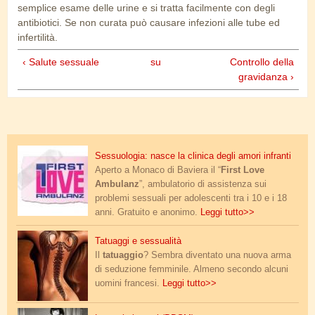
semplice esame delle urine e si tratta facilmente con degli
antibiotici. Se non curata può causare infezioni alle tube ed
infertilità.
‹ Salute sessuale
su
Controllo della
gravidanza ›
ambulanz.jpg
Sessuologia: nasce la clinica degli amori infranti
Aperto a Monaco di Baviera il “
First Love
Ambulanz
”, ambulatorio di assistenza sui
problemi sessuali per adolescenti tra i 10 e i 18
anni. Gratuito e anonimo.
Leggi tutto>>
hot_tattoo.jpg
Tatuaggi e sessualità
Il
tatuaggio
? Sembra diventato una nuova arma
di seduzione femminile. Almeno secondo alcuni
uomini francesi.
Leggi tutto>>