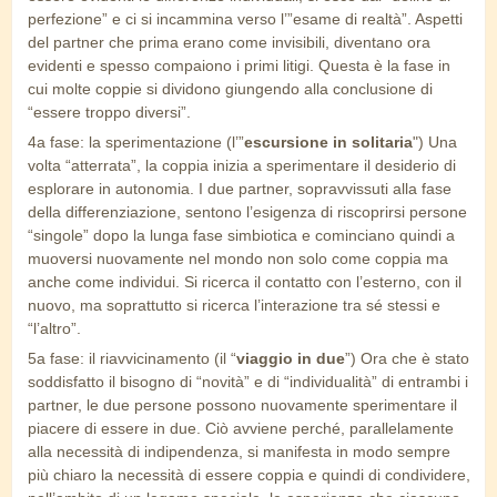
perfezione” e ci si incammina verso l’”esame di realtà”. Aspetti
del partner che prima erano come invisibili, diventano ora
evidenti e spesso compaiono i primi litigi. Questa è la fase in
cui molte coppie si dividono giungendo alla conclusione di
“essere troppo diversi”.
4a fase: la sperimentazione (l’”
escursione in solitaria
") Una
volta “atterrata”, la coppia inizia a sperimentare il desiderio di
esplorare in autonomia. I due partner, sopravvissuti alla fase
della differenziazione, sentono l’esigenza di riscoprirsi persone
“singole” dopo la lunga fase simbiotica e cominciano quindi a
muoversi nuovamente nel mondo non solo come coppia ma
anche come individui. Si ricerca il contatto con l’esterno, con il
nuovo, ma soprattutto si ricerca l’interazione tra sé stessi e
“l’altro”.
5a fase: il riavvicinamento (il “
viaggio in due
”) Ora che è stato
soddisfatto il bisogno di “novità” e di “individualità” di entrambi i
partner, le due persone possono nuovamente sperimentare il
piacere di essere in due. Ciò avviene perché, parallelamente
alla necessità di indipendenza, si manifesta in modo sempre
più chiaro la necessità di essere coppia e quindi di condividere,