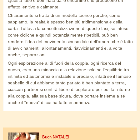
Questa fase è dominata dalle endorfine che producono un
effetto lenitivo e calmante.
Chiaramente si tratta di un modello teorico perché, come
sappiamo, la realtà è spesso ben più tridimensionale della
carta. Tuttavia la concettualizzazione di queste fasi, se intese
come cicliche e quindi potenzialmente ripetibili, può ben
rendere l’idea del movimento sinusoidale dell’amore che è fatto
di avvicinamenti, allontanamenti, riavvicinamenti e, a volte
anche, separazioni.
Ogni esplorazione al di fuori della coppia, ogni ricerca del
nuovo, crea una minaccia alla relazione solo se l’equilibrio tra
intimità ed autonomia è instabile e precario, infatti se il famoso
sgabello di cui abbiamo tanto parlato è ben piantato a terra,
ciascun partner si sentirà libero di esplorare per poi far ritorno
alla coppia, alla sua base sicura, dove portare insieme a sé
anche il “nuovo” di cui ha fatto esperienza.
sesso-a-natale_1.png
Buon NATALE!