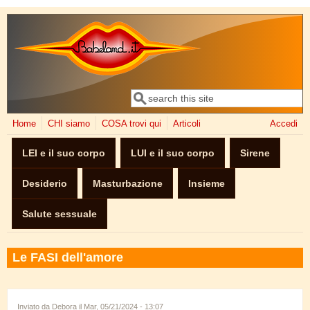
Salta al contenuto principale
Cerca
Form di ricerca
Home
CHI siamo
COSA trovi qui
Articoli
Accedi
LEI e il suo corpo
LUI e il suo corpo
Sirene
Desiderio
Masturbazione
Insieme
Salute sessuale
Le FASI dell'amore
Inviato da
Debora
il Mar, 05/21/2024 - 13:07