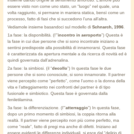
insieme dando origine al sentimento amoroso. L’amore può
essere visto non come uno stato, un “luogo” nel quale, una
volta raggiunto, si permane in maniera statica, bensì come un
processo, fatto di fasi che si succedono l’una all’altra.
Vediamole insieme basandoci sul modello di
Schnarch, 1996
.
1a fase: la disponibilità. (l’”
incontro in aeroporto
”) Questa è
la fase in cui due persone che si sono incontrate iniziano a
sentirsi predisposte alla possibilità di innamorarsi. Questa fase
è caratterizzata da apertura mentale a da ricerca di novità ed è
quindi governata dall’adrenalina.
2a fase: la simbiosi. (il “
decollo
”) In questa fase le due
persone che si sono conosciute, si sono innamorate. Il partner
viene percepito come “perfetto”, come l’uomo o la donna della
vita e l’atteggiamento nei confronti del partner è di tipo
fusionale e simbiotico. Questa fase è governata dalla
feniletilamina.
3a fase: la differenziazione. (l’”
atterraggio
”) In questa fase,
dopo un primo momento di simbiosi, la coppia ritorna alla
realtà. Il partner viene percepito non più come perfetto, ma
come “reale”, fatto di pregi ma anche di difetti. Iniziano ad
essere evidenti le differenze individuali, si esce dal “delirio di