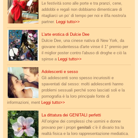
Le festività sono alle porte e tra pranzi, cene,
addobbi e regali non dobbiamo dimenticare di
ritagliarci un po’ di tempo per noi e il/la nostro/a
partner.
Leggi tutto>>
sex_goddess.jpg
L'arte erotica di Dulcie Dee
Dulcie Dee, una cinese nativa di New York, da
giovane studentessa d'arte vinse il 1° premio per
il miglior poster contro l'abuso di droghe e ciò la
spinse a
Leggi tutto>>
adolescenti.jpg
Adolescenti e sesso
Gli adolescenti sono spesso incuriositi e
spaventati dal sesso: molti adolescenti hanno
problemi sessuali perché sono lasciati soli e la
pornografia è la loro principale fonte di
informazioni, ment
Leggi tutto>>
genitali_perfetti.jpg
La dittatura dei GENITALI perfetti
All’origine dei complessi che uomini e donne
provano per i propri
genitali
c’è il divario tra la
realtà fisica e la loro rappresentazione mediatica.