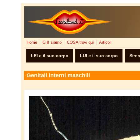
Salta al contenuto principale
Home
CHI siamo
COSA trovi qui
Articoli
LEI e il suo corpo
LUI e il suo corpo
Sire
Genitali interni maschili
fecondazione_microscopio.jpg