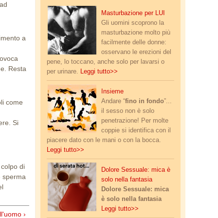
 ad
masturbazione_lui.jpg
Masturbazione per LUI
Gli uomini scoprono la
masturbazione molto più
timento a
facilmente delle donne:
osservano le erezioni del
rovoca
pene, lo toccano, anche solo per lavarsi o
ne. Resta
per urinare.
Leggi tutto>>
posizioni.jpg
Insieme
Andare “
fino in fondo
”...
oli come
il sesso non è solo
penetrazione! Per molte
ere. Si
coppie si identifica con il
piacere dato con le mani o con la bocca.
Leggi tutto>>
 colpo di
vulvodinia.png
Dolore Sessuale: mica è
 e sperma
solo nella fantasia
el
Dolore Sessuale: mica
è solo nella fantasia
Leggi tutto>>
ell'uomo ›