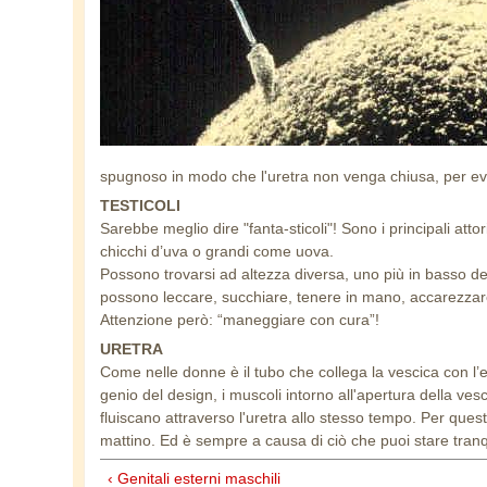
spugnoso in modo che l'uretra non venga chiusa, per evit
TESTICOLI
Sarebbe meglio dire "fanta-sticoli"! Sono i principali at
chicchi d’uva o grandi come uova.
Possono trovarsi ad altezza diversa, uno più in basso dell
possono leccare, succhiare, tenere in mano, accarezzare
Attenzione però: “maneggiare con cura”!
URETRA
Come nelle donne è il tubo che collega la vescica con l’e
genio del design, i muscoli intorno all'apertura della ve
fluiscano attraverso l'uretra allo stesso tempo. Per ques
mattino. Ed è sempre a causa di ciò che puoi stare tranq
‹ Genitali esterni maschili