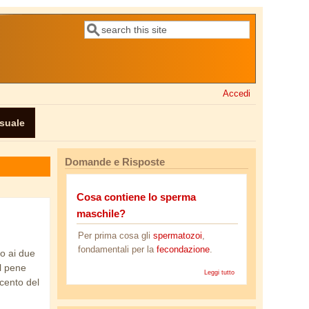
Cerca
Form di ricerca
Accedi
ssuale
Domande e Risposte
Cosa contiene lo sperma
maschile?
Per prima cosa gli
spermatozoi
,
fondamentali per la
fecondazione
.
to ai due
il pene
Leggi tutto
su Cosa
 cento del
contiene
lo sperma
maschile?