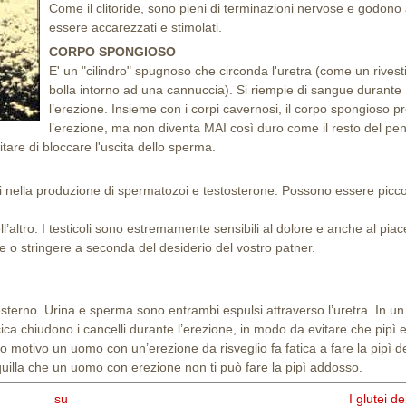
Come il clitoride, sono pieni di terminazioni nervose e godono
essere accarezzati e stimolati.
CORPO SPONGIOSO
E' un "cilindro" spugnoso che circonda l'uretra (come un rives
bolla intorno ad una cannuccia). Si riempie di sangue durante
l’erezione. Insieme con i corpi cavernosi, il corpo spongioso p
l’erezione, ma non diventa MAI così duro come il resto del pe
are di bloccare l'uscita dello sperma.
tori nella produzione di spermatozoi e testosterone. Possono essere picc
’altro. I testicoli sono estremamente sensibili al dolore e anche al piac
 o stringere a seconda del desiderio del vostro patner.
sterno. Urina e sperma sono entrambi espulsi attraverso l’uretra. In un
scica chiudono i cancelli durante l’erezione, in modo da evitare che pipì
to motivo un uomo con un’erezione da risveglio fa fatica a fare la pipì d
uilla che un uomo con erezione non ti può fare la pipì addosso.
su
I glutei d