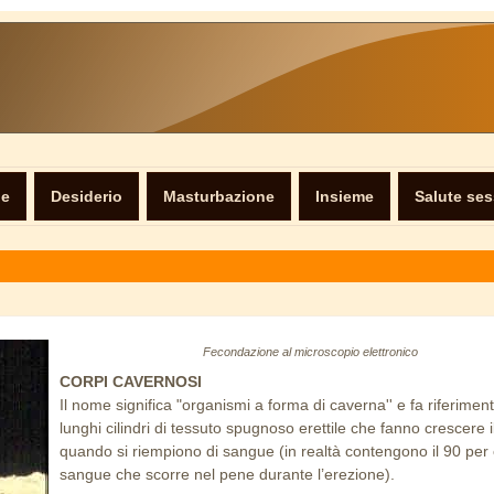
ne
Desiderio
Masturbazione
Insieme
Salute se
Fecondazione al microscopio elettronico
CORPI CAVERNOSI
Il nome significa "organismi a forma di caverna'' e fa riferimen
lunghi cilindri di tessuto spugnoso erettile che fanno crescere 
quando si riempiono di sangue (in realtà contengono il 90 per
sangue che scorre nel pene durante l’erezione).