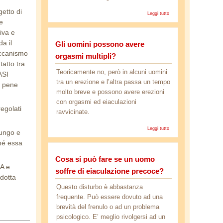
getto di
Leggi tutto
su C'è
differenza tra
te
orgasmo ed
iva e
eiaculazione?
a il
Gli uomini possono avere
eccanismo
orgasmi multipli?
tatto tra
Teoricamente no, però in alcuni uomini
ASI
tra un erezione e l’altra passa un tempo
l pene
molto breve e possono avere erezioni
con orgasmi ed eiaculazioni
 regolati
ravvicinate.
Leggi tutto
su Gli
 lungo e
uomini
hé essa
possono
avere
Cosa si può fare se un uomo
orgasmi
multipli?
NA e
soffre di eiaculazione precoce?
odotta
Questo disturbo è abbastanza
frequente. Può essere dovuto ad una
brevità del frenulo o ad un problema
psicologico. E’ meglio rivolgersi ad un