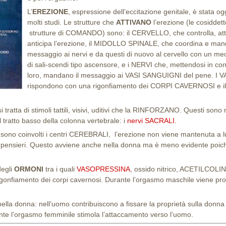
L’
EREZIONE
, espressione dell’eccitazione genitale, è stata og
molti studi. Le strutture che
ATTIVANO
l’erezione (le cosiddet
strutture di COMANDO) sono: il CERVELLO, che controlla, att
anticipa l’erezione, il MIDOLLO SPINALE, che coordina e mand
messaggio ai nervi e da questi di nuovo al cervello con un m
di sali-scendi tipo ascensore, e i NERVI che, mettendosi in con
loro, mandano il messaggio ai VASI SANGUIGNI del pene. I V
rispondono con una rigonfiamento dei CORPI CAVERNOSI e i
si tratta di stimoli tattili, visivi, uditivi che la RINFORZANO. Questi sono
ratto basso della colonna vertebrale: i
nervi SACRALI
.
ve sono coinvolti i centri CEREBRALI, l’erezione non viene mantenuta a
ole pensieri. Questo avviene anche nella donna ma è meno evidente poic
degli
ORMONI
tra i quali
VASOPRESSINA
, ossido nitrico, ACETILCOLI
rigonfiamento dei corpi cavernosi. Durante l’orgasmo maschile viene pr
la donna: nell’uomo contribuiscono a fissare la proprietà sulla donna
 l’orgasmo femminile stimola l’attaccamento verso l’uomo.