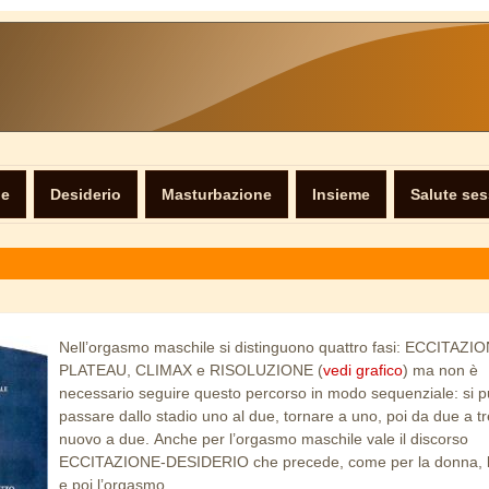
ne
Desiderio
Masturbazione
Insieme
Salute se
Nell’orgasmo maschile si distinguono quattro fasi: ECCITAZI
PLATEAU, CLIMAX e RISOLUZIONE (
vedi grafico
) ma non è
necessario seguire questo percorso in modo sequenziale: si 
passare dallo stadio uno al due, tornare a uno, poi da due a tr
nuovo a due. Anche per l’orgasmo maschile vale il discorso
ECCITAZIONE-DESIDERIO che precede, come per la donna, l
e poi l’orgasmo.