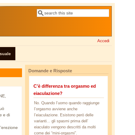
Cerca
Form di ricerca
Accedi
ssuale
Domande e Risposte
C'è differenza tra orgasmo ed
eiaculazione?
ONE,
No. Quando l’uomo quando raggiunge
può
l’orgasmo avviene anche
e e di
l’eiaculazione. Esistono però delle
varianti... gli spasmi prima dell’
eiaculato vengono descritti da molti
’erezione
come dei “mini-orgasmi”.