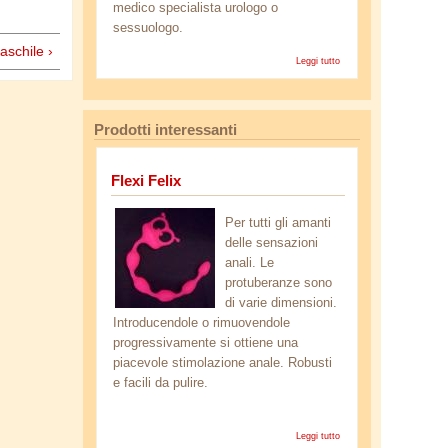
medico specialista urologo o
sessuologo.
aschile ›
Leggi tutto
su Cosa si
può fare se
un uomo
soffre di
eiaculazione
Prodotti interessanti
precoce?
Flexi Felix
mb_45.jpg
Per tutti gli amanti
delle sensazioni
anali. Le
protuberanze sono
di varie dimensioni.
Introducendole o rimuovendole
progressivamente si ottiene una
piacevole stimolazione anale. Robusti
e facili da pulire.
Leggi tutto
su