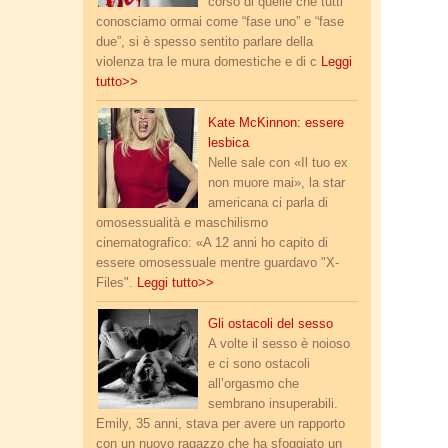
corso di quelle che tutti
conosciamo ormai come “fase uno” e “fase
due”, si è spesso sentito parlare della
violenza tra le mura domestiche e di c
Leggi
tutto>>
kate_mckinnon.jpg
Kate McKinnon: essere
lesbica
Nelle sale con «Il tuo ex
non muore mai», la star
americana ci parla di
omosessualità e maschilismo
cinematografico: «A 12 anni ho capito di
essere omosessuale mentre guardavo "X-
Files".
Leggi tutto>>
cunnilingus.jpg
Gli ostacoli del sesso
A volte il sesso è noioso
e ci sono ostacoli
all’orgasmo che
sembrano insuperabili.
Emily, 35 anni, stava per avere un rapporto
con un nuovo ragazzo che ha sfoggiato un