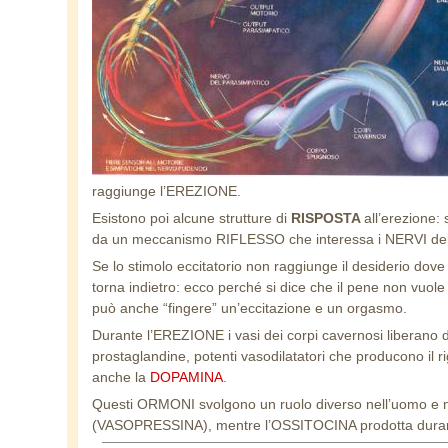
raggiunge l’EREZIONE.
Esistono poi alcune strutture di
RISPOSTA
all’erezione: 
da un meccanismo RIFLESSO che interessa i NERVI del t
Se lo stimolo eccitatorio non raggiunge il desiderio do
torna indietro: ecco perché si dice che il pene non vu
può anche “fingere” un’eccitazione e un orgasmo.
Durante l’EREZIONE i vasi dei corpi cavernosi liberano 
prostaglandine, potenti vasodilatatori che producono il 
anche la
DOPAMINA
.
Questi ORMONI svolgono un ruolo diverso nell’uomo e nel
(VASOPRESSINA), mentre l’OSSITOCINA prodotta durante