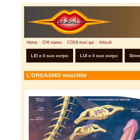
Salta al contenuto principale
Home
CHI siamo
COSA trovi qui
Articoli
LEI e il suo corpo
LUI e il suo corpo
Sire
L'ORGASMO maschile
erezione.jpg