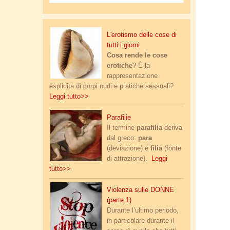
Flexi
Felix
erotismo_delle_cose_1.jpg
L'erotismo delle cose di
tutti i giorni
Cosa rende le cose
erotiche
? È la
rappresentazione
esplicita di corpi nudi e pratiche sessuali?
Leggi tutto>>
parafilia.jpg
Parafilie
Il termine
parafilia
deriva
dal greco:
para
(deviazione) e
filia
(fonte
di attrazione).
Leggi
tutto>>
violenza-donne-1200x600.jpg
Violenza sulle DONNE
(parte 1)
Durante l’ultimo periodo,
in particolare durante il