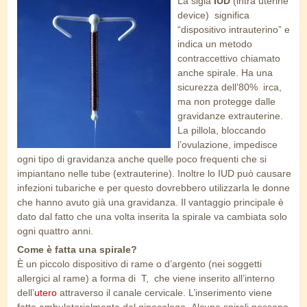
La sigla
IUD
(intra uterine
iud.jpg
device) significa
“dispositivo intrauterino” e
indica un metodo
contraccettivo chiamato
anche spirale. Ha una
sicurezza dell’80% irca,
ma non protegge dalle
gravidanze extrauterine.
La pillola, bloccando
l’ovulazione, impedisce
ogni tipo di gravidanza anche quelle poco frequenti che si
impiantano nelle tube (extrauterine). Inoltre lo IUD può causare
infezioni tubariche e per questo dovrebbero utilizzarla le donne
che hanno avuto già una gravidanza. Il vantaggio principale è
dato dal fatto che una volta inserita la spirale va cambiata solo
ogni quattro anni.
Come è fatta una spirale?
È un piccolo dispositivo di rame o d’argento (nei soggetti
allergici al rame) a forma di T, che viene inserito all’interno
dell’
utero
attraverso il canale cervicale. L’inserimento viene