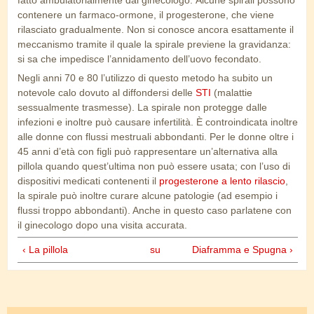
fatto ambulatorialmente dal ginecologo. Alcune spirali possono
contenere un farmaco-ormone, il progesterone, che viene
rilasciato gradualmente. Non si conosce ancora esattamente il
meccanismo tramite il quale la spirale previene la gravidanza:
si sa che impedisce l’annidamento dell’uovo fecondato.
Negli anni 70 e 80 l’utilizzo di questo metodo ha subito un
notevole calo dovuto al diffondersi delle
STI
(malattie
sessualmente trasmesse). La spirale non protegge dalle
infezioni e inoltre può causare infertilità. È controindicata inoltre
alle donne con flussi mestruali abbondanti. Per le donne oltre i
45 anni d’età con figli può rappresentare un’alternativa alla
pillola quando quest’ultima non può essere usata; con l’uso di
dispositivi medicati contenenti il
progesterone a lento rilascio
,
la spirale può inoltre curare alcune patologie (ad esempio i
flussi troppo abbondanti). Anche in questo caso parlatene con
il ginecologo dopo una visita accurata.
‹ La pillola
su
Diaframma e Spugna ›