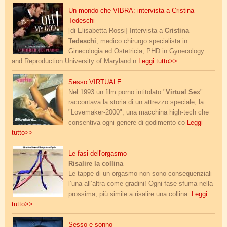
hysteria.jpg
Un mondo che VIBRA: intervista a Cristina
Tedeschi
[di Elisabetta Rossi] Intervista a
Cristina
Tedeschi
, medico chirurgo specialista in
Ginecologia ed Ostetricia, PHD in Gynecology
and Reproduction University of Maryland n
Leggi tutto>>
virtual_sex.jpg
Sesso VIRTUALE
Nel 1993 un film porno intitolato "
Virtual Sex
"
raccontava la storia di un attrezzo speciale, la
"Lovemaker-2000", una macchina high-tech che
consentiva ogni genere di godimento co
Leggi
tutto>>
grafico_orgasmo.jpg
Le fasi dell'orgasmo
Risalire la collina
Le tappe di un orgasmo non sono consequenziali
l’una all’altra come gradini! Ogni fase sfuma nella
prossima, più simile a risalire una collina.
Leggi
tutto>>
sesso-e-sonno.jpg
Sesso e sonno