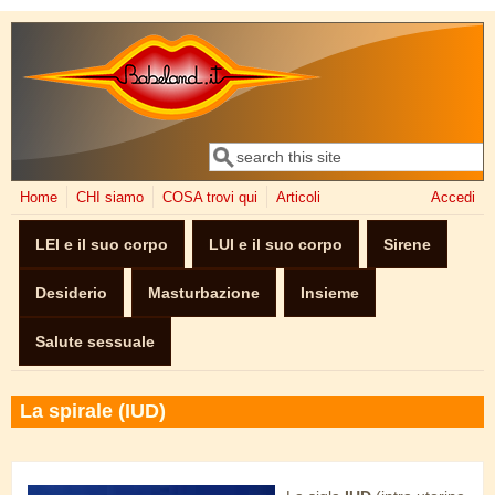
Salta al contenuto principale
Cerca
Form di ricerca
Home
CHI siamo
COSA trovi qui
Articoli
Accedi
LEI e il suo corpo
LUI e il suo corpo
Sirene
Desiderio
Masturbazione
Insieme
Salute sessuale
La spirale (IUD)