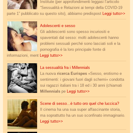
Institute (per approfondimenti leggasi l’articolo
“Sessualità e Relazioni ai tempi della COVID-19
parte 1” pubblicato su questo sito), abbiamo predispost
Leggi tutto>>
adolescenti.jpg
Adolescenti e sesso
Gli adolescenti sono spesso incuriositi e
spaventati dal sesso: molti adolescenti hanno
problemi sessuali perché sono lasciati soli e la
pornografia è la loro principale fonte di
informazioni, ment
Leggi tutto>>
sesso-giovani.jpg
La sessualità fra i Millennials
La nuova
ricerca Eurispes
«Sesso, erotismo e
sentimenti: i giovani fuori dagli schemi» condotta
sui ragazzi italiani tra i 18 ed i 30 anni (chiamati
Millennials
pe
Leggi tutto>>
ultimo_tango.jpg
Scene di sesso...è tutto oro quel che luccica?
Il cinema ha una sua super affascinante storia,
ma soprattutto ha un suo sconfinato immaginario.
Leggi tutto>>