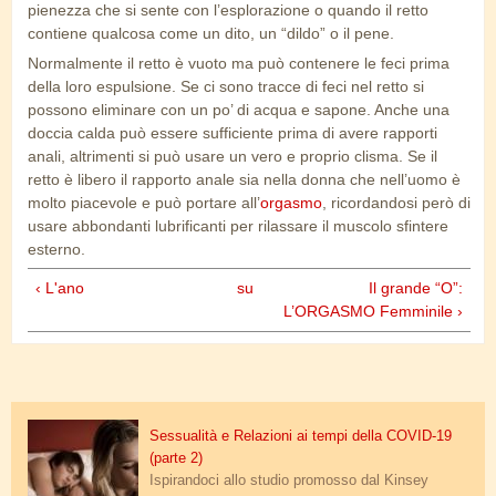
pienezza che si sente con l’esplorazione o quando il retto
contiene qualcosa come un dito, un “dildo” o il pene.
Normalmente il retto è vuoto ma può contenere le feci prima
della loro espulsione. Se ci sono tracce di feci nel retto si
possono eliminare con un po’ di acqua e sapone. Anche una
doccia calda può essere sufficiente prima di avere rapporti
anali, altrimenti si può usare un vero e proprio clisma. Se il
retto è libero il rapporto anale sia nella donna che nell’uomo è
molto piacevole e può portare all’
orgasmo
, ricordandosi però di
usare abbondanti lubrificanti per rilassare il muscolo sfintere
esterno.
‹ L'ano
su
Il grande “O”:
L’ORGASMO Femminile ›
sexsomnia_2.jpg
Sessualità e Relazioni ai tempi della COVID-19
(parte 2)
Ispirandoci allo studio promosso dal Kinsey