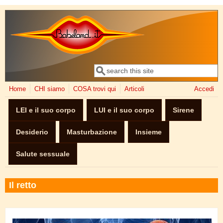
Salta al contenuto principale
Cerca
Form di ricerca
Home
CHI siamo
COSA trovi qui
Articoli
Accedi
LEI e il suo corpo
LUI e il suo corpo
Sirene
Desiderio
Masturbazione
Insieme
Salute sessuale
Il retto