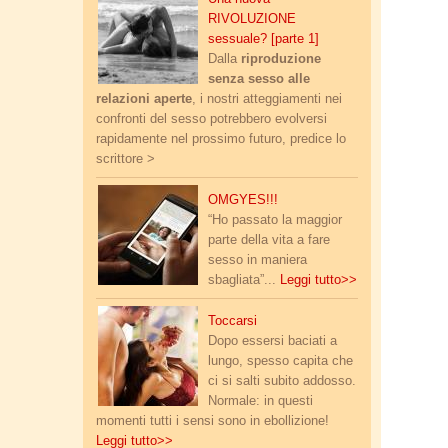
RIVOLUZIONE
sessuale? [parte 1]
Dalla
riproduzione
senza sesso alle
relazioni aperte
, i nostri atteggiamenti nei
confronti del sesso potrebbero evolversi
rapidamente nel prossimo futuro, predice lo
scrittore >
omgyes.jpg
OMGYES!!!
“Ho passato la maggior
parte della vita a fare
sesso in maniera
sbagliata”...
Leggi tutto>>
accendere_desiderio.jpg
Toccarsi
Dopo essersi baciati a
lungo, spesso capita che
ci si salti subito addosso.
Normale: in questi
momenti tutti i sensi sono in ebollizione!
Leggi tutto>>