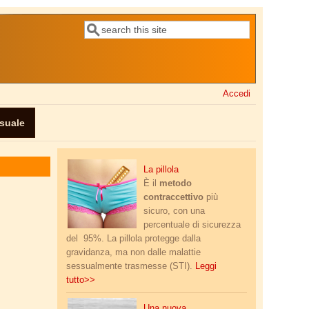
Cerca
Form di ricerca
Accedi
ssuale
pillola.png
La pillola
È il
metodo
contraccettivo
più
sicuro, con una
percentuale di sicurezza
del 95%. La pillola protegge dalla
gravidanza, ma non dalle malattie
sessualmente trasmesse (STI).
Leggi
tutto>>
sesso_e_amore.jpg
Una nuova