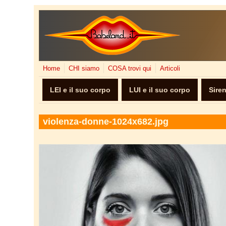
Salta al contenuto principale
Home
CHI siamo
COSA trovi qui
Articoli
LEI e il suo corpo
LUI e il suo corpo
Sire
violenza-donne-1024x682.jpg