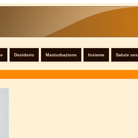
ne
Desiderio
Masturbazione
Insieme
Salute se