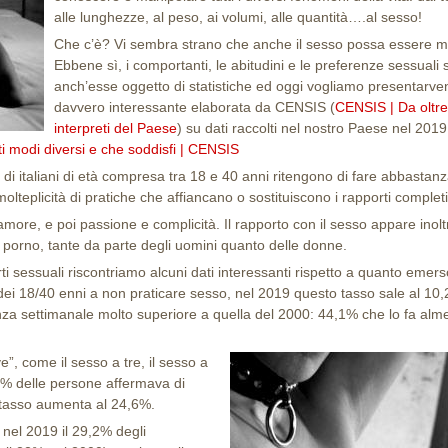
alle lunghezze, al peso, ai volumi, alle quantità….al sesso!
Che c’è? Vi sembra strano che anche il sesso possa essere m
Ebbene sì, i comportanti, le abitudini e le preferenze sessuali
anch’esse oggetto di statistiche ed oggi vogliamo presentarv
davvero interessante elaborata da CENSIS (
CENSIS | Da oltre
interpreti del Paese
) su dati raccolti nel nostro Paese nel 2019
ti modi diversi e che soddisfi | CENSIS
 di italiani di età compresa tra 18 e 40 anni ritengono di fare abbastan
lteplicità di pratiche che affiancano o sostituiscono i rapporti completi
more, e poi passione e complicità. Il rapporto con il sesso appare inolt
al porno, tante da parte degli uomini quanto delle donne.
rti sessuali riscontriamo alcuni dati interessanti rispetto a quanto emers
% dei 18/40 enni a non praticare sesso, nel 2019 questo tasso sale al 10
za settimanale molto superiore a quella del 2000: 44,1% che lo fa alm
”, come il sesso a tre, il sesso a
bdsm_-_mollette.jpg
5% delle persone affermava di
e tasso aumenta al 24,6%.
 nel 2019 il 29,2% degli