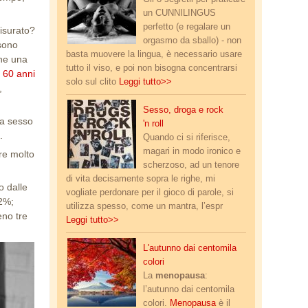
un CUNNILINGUS
perfetto (e regalare un
isurato?
orgasmo da sballo) - non
 sono
basta muovere la lingua, è necessario usare
ene una
tutto il viso, e poi non bisogna concentrarsi
 60 anni
solo sul clito
Leggi tutto>>
,
sex_drugs_rock.jpg
Sesso, droga e rock
za sesso
'n roll
.
Quando ci si riferisce,
magari in modo ironico e
re molto
scherzoso, ad un tenore
di vita decisamente sopra le righe, mi
o dalle
vogliate perdonare per il gioco di parole, si
,2%;
utilizza spesso, come un mantra, l’espr
eno tre
Leggi tutto>>
autunno_colori_2.jpg
L'autunno dai centomila
colori
La
menopausa
:
l’autunno dai centomila
colori.
Menopausa
è il