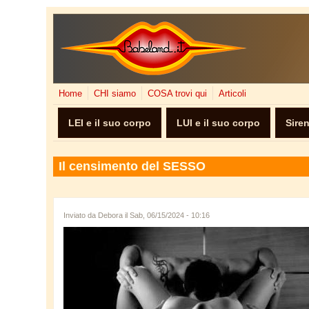
Salta al contenuto principale
Home
CHI siamo
COSA trovi qui
Articoli
LEI e il suo corpo
LUI e il suo corpo
Sire
Il censimento del SESSO
Inviato da
Debora
il Sab, 06/15/2024 - 10:16
cunnilingus.jpg