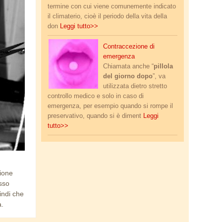
termine con cui viene comunemente indicato
il climaterio, cioè il periodo della vita della
don
Leggi tutto>>
pillola_giorno_dopo.jpg
Contraccezione di
emergenza
Chiamata anche “
pillola
del giorno dopo
”, va
utilizzata dietro stretto
controllo medico e solo in caso di
emergenza, per esempio quando si rompe il
preservativo, quando si è diment
Leggi
tutto>>
zione
asso
indi che
a.