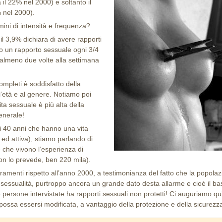
 il 22% nel 2000) e soltanto il
% nel 2000).
mini di intensità e frequenza?
il 3,9% dichiara di avere rapporti
no un rapporto sessuale ogni 3/4
 almeno due volte alla settimana
ompleti è soddisfatto della
l’età e al genere. Notiamo poi
ta sessuale è più alta della
generale!
 i 40 anni che hanno una vita
ed attiva), stiamo parlando di
 che vivono l’esperienza di
on lo prevede, ben 220 mila).
amenti rispetto all’anno 2000, a testimonianza del fatto che la popola
a sessualità, purtroppo ancora un grande dato desta allarme e cioè il b
e persone intervistate ha rapporti sessuali non protetti! Ci auguriamo qu
ossa essersi modificata, a vantaggio della protezione e della sicurezz