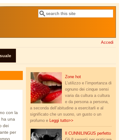
Cerca
Form di ricerca
Accedi
ssuale
labbra.jpg
Zone hot
L’utilizzo e l’importanza di
ognuno dei cinque sensi
varia da cultura a cultura
e da persona a persona,
a seconda dell’abitudine a esercitarli e al
omo con la
significato che un suono, un gusto o un
e ha una
profumo e
Leggi tutto>>
o dei
tante per
cunnilingus.jpg
Il CUNNILINGUS perfetto
tempo,
Gli 8 segretii per praticare