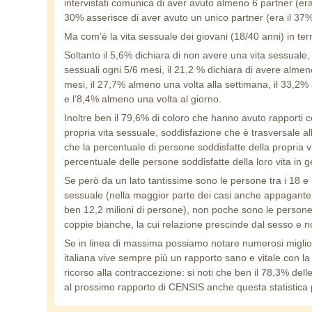
intervistati comunica di aver avuto almeno 6 partner (era
30% asserisce di aver avuto un unico partner (era il 37
Ma com’è la vita sessuale dei giovani (18/40 anni) in ter
Soltanto il 5,6% dichiara di non avere una vita sessuale, 
sessuali ogni 5/6 mesi, il 21,2 % dichiara di avere alme
mesi, il 27,7% almeno una volta alla settimana, il 33,2%
e l’8,4% almeno una volta al giorno.
Inoltre ben il 79,6% di coloro che hanno avuto rapporti c
propria vita sessuale, soddisfazione che è trasversale al
che la percentuale di persone soddisfatte della propria vi
percentuale delle persone soddisfatte della loro vita in 
Se però da un lato tantissime sono le persone tra i 18 e
sessuale (nella maggior parte dei casi anche appagante 
ben 12,2 milioni di persone), non poche sono le persone
coppie bianche, la cui relazione prescinde dal sesso e n
Se in linea di massima possiamo notare numerosi miglior
italiana vive sempre più un rapporto sano e vitale con l
ricorso alla contraccezione: si noti che ben il 78,3% dell
al prossimo rapporto di CENSIS anche questa statistica p