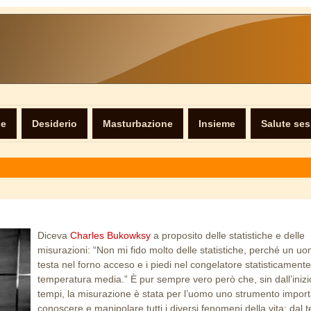
ne
Desiderio
Masturbazione
Insieme
Salute se
Diceva
Charles Bukowksy
a proposito delle statistiche e delle
misurazioni: “Non mi fido molto delle statistiche, perché un u
testa nel forno acceso e i piedi nel congelatore statisticament
temperatura media.” È pur sempre vero però che, sin dall’inizi
tempi, la misurazione è stata per l’uomo uno strumento impor
conoscere e manipolare tutti i diversi fenomeni della vita: dal 