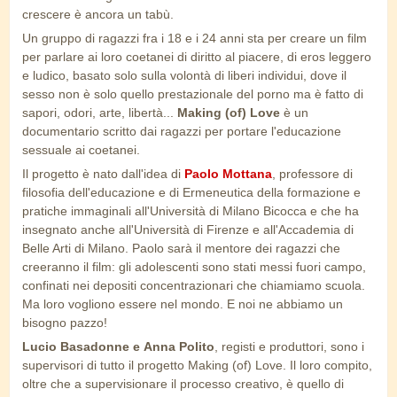
crescere è ancora un tabù.
Un gruppo di ragazzi fra i 18 e i 24 anni sta per creare un film
per parlare ai loro coetanei di diritto al piacere, di eros leggero
e ludico, basato solo sulla volontà di liberi individui, dove il
sesso non è solo quello prestazionale del porno ma è fatto di
sapori, odori, arte, libertà...
Making (of) Love
è un
documentario scritto dai ragazzi per portare l'educazione
sessuale ai coetanei.
Il progetto è nato dall'idea di
Paolo Mottana
, professore di
filosofia dell'educazione e di Ermeneutica della formazione e
pratiche immaginali all'Università di Milano Bicocca e che ha
insegnato anche all'Università di Firenze e all'Accademia di
Belle Arti di Milano. Paolo sarà il mentore dei ragazzi che
creeranno il film: gli adolescenti sono stati messi fuori campo,
confinati nei depositi concentrazionari che chiamiamo scuola.
Ma loro vogliono essere nel mondo. E noi ne abbiamo un
bisogno pazzo!
Lucio Basadonne e Anna Polito
, registi e produttori, sono i
supervisori di tutto il progetto Making (of) Love. Il loro compito,
oltre che a supervisionare il processo creativo, è quello di