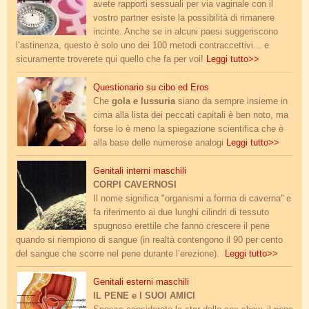
avete rapporti sessuali per via vaginale con il
vostro partner esiste la possibilità di rimanere
incinte. Anche se in alcuni paesi suggeriscono
l’astinenza, questo è solo uno dei 100 metodi contraccettivi... e
sicuramente troverete qui quello che fa per voi!
Leggi tutto>>
accendere_desiderio.jpg
Questionario su cibo ed Eros
Che
gola e lussuria
siano da sempre insieme in
cima alla lista dei peccati capitali è ben noto, ma
forse lo è meno la spiegazione scientifica che è
alla base delle numerose analogi
Leggi tutto>>
fecondazione_microscopio.jpg
Genitali interni maschili
CORPI CAVERNOSI
Il nome significa "organismi a forma di caverna'' e
fa riferimento ai due lunghi cilindri di tessuto
spugnoso erettile che fanno crescere il pene
quando si riempiono di sangue (in realtà contengono il 90 per cento
del sangue che scorre nel pene durante l’erezione).
Leggi tutto>>
genitali_maschili.png
Genitali esterni maschili
IL PENE e I SUOI AMICI