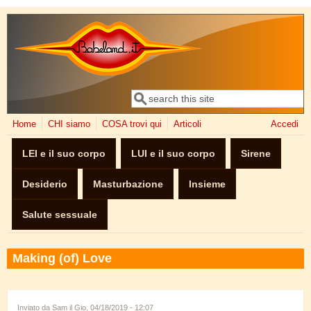
Salta al contenuto principale
Cerca
Form di ricerca
Home
CHI siamo
COSA trovi qui
Articoli
Accedi
LEI e il suo corpo
LUI e il suo corpo
Sirene
Desiderio
Masturbazione
Insieme
Salute sessuale
Making (of) Love
Inviato da
Sam
il Gio, 04/18/2019 - 12:07