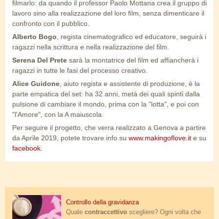
filmarlo: da quando il professor Paolo Mottana crea il gruppo di
lavoro sino alla realizzazione del loro film, senza dimenticare il
confronto con il pubblico.
Alberto Bogo
, regista cinematografico ed educatore, seguirà i
ragazzi nella scrittura e nella realizzazione del film.
Serena Del Prete
sarà la montatrice del film ed affiancherà i
ragazzi in tutte le fasi del processo creativo.
Alice Guidone
, aiuto regista e assistente di produzione, è la
parte empatica del set: ha 32 anni, metà dei quali spinti dalla
pulsione di cambiare il mondo, prima con la "lotta", e poi con
"l'Amore", con la A maiuscola.
Per seguire il progetto, che verra realizzato a Genova a partire
da Aprile 2019, potete trovare info su
www.makingoflove.it
e su
facebook
.
contraccettivi.jpg
Controllo della gravidanza
Quale
contraccettivo
scegliere? Ogni volta che