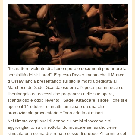
desade_orsay.jpg
"Il carattere violento di alcune opere e documenti può urtare la
sensibilità dei visitatori". È questo l'avvertimento che il
Musée
d’Orsay
lancia presentando sul sito la mostra dedicata al
Marchese de Sade. Scandaloso era all'epoca, per intreccio di
libertinaggio ed eccessi che proponeva nelle sue opere,
scandaloso è oggi: l'evento, "
Sade. Attaccare il sole
", che si è
aperto il 14 ottobre, è, infatti, anticipato da una clip
promozionale provocatoria e "non adatta ai minori".
Nel filmato corpi nudi di donne e uomini si toccano e si
aggrovigliano: su un sottofondo musicale sensuale, viene
simulata una scena di sfrenato sesso di gruppo. Al termine del