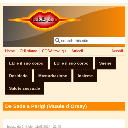
Salta al contenuto principale
Cerca
Form di ricerca
Home
CHI siamo
COSA trovi qui
Articoli
Accedi
LEI e il suo corpo
LUI e il suo corpo
Sirene
Desiderio
Masturbazione
Insieme
Salute sessuale
De Sade a Parigi (Musée d’Orsay)
Inviato da
Cri
il Mer, 11/05/2014 - 22:43