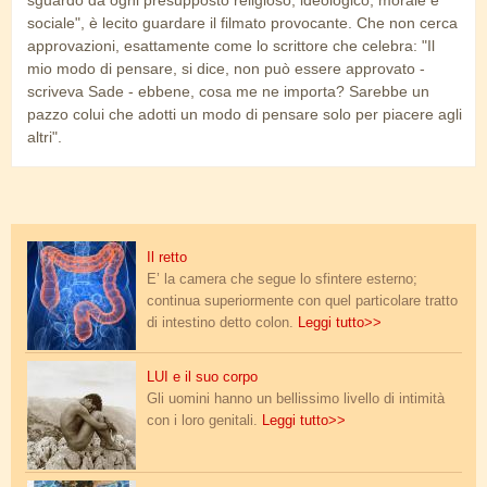
sguardo da ogni presupposto religioso, ideologico, morale e
sociale", è lecito guardare il filmato provocante. Che non cerca
approvazioni, esattamente come lo scrittore che celebra: "Il
mio modo di pensare, si dice, non può essere approvato -
scriveva Sade - ebbene, cosa me ne importa? Sarebbe un
pazzo colui che adotti un modo di pensare solo per piacere agli
altri".
intestino.jpg
Il retto
E’ la camera che segue lo sfintere esterno;
continua superiormente con quel particolare tratto
di intestino detto colon.
Leggi tutto>>
Gloeden_Wilhem_von_Caino.jpg
LUI e il suo corpo
Gli uomini hanno un bellissimo livello di intimità
con i loro genitali.
Leggi tutto>>