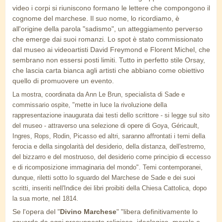
video i corpi si riuniscono formano le lettere che compongono il
cognome del marchese. Il suo nome, lo ricordiamo, è
all'origine della parola "sadismo", un atteggiamento perverso
che emerge dai suoi romanzi. Lo spot è stato commissionato
dal museo ai videoartisti David Freymond e Florent Michel, che
sembrano non essersi posti limiti. Tutto in perfetto stile Orsay,
che lascia carta bianca agli artisti che abbiano come obiettivo
quello di promuovere un evento.
La mostra, coordinata da Ann Le Brun, specialista di Sade e
commissario ospite, "mette in luce la rivoluzione della
rappresentazione inaugurata dai testi dello scrittore - si legge sul sito
del museo - attraverso una selezione di opere di Goya, Géricault,
Ingres, Rops, Rodin, Picasso ed altri, saranno affrontati i temi della
ferocia e della singolarità del desiderio, della distanza, dell'estremo,
del bizzarro e del mostruoso, del desiderio come principio di eccesso
e di ricomposizione immaginaria del mondo". Temi contemporanei,
dunque, riletti sotto lo sguardo del Marchese de Sade e dei suoi
scritti, inseriti nell'Indice dei libri proibiti della Chiesa Cattolica, dopo
la sua morte, nel 1814.
Se l'opera del "
Divino Marchese
" "libera definitivamente lo