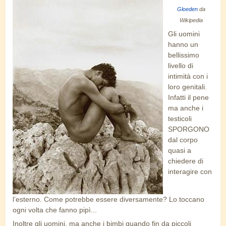
Gloeden_Wilhem_von_Caino.jpg
Gloeden
da
Wikipedia
Gli uomini
hanno un
bellissimo
livello di
intimità con i
loro genitali.
Infatti il pene
ma anche i
testicoli
SPORGONO
dal corpo
quasi a
chiedere di
interagire con
l’esterno. Come potrebbe essere diversamente? Lo toccano
ogni volta che fanno pipì...
Inoltre gli uomini, ma anche i bimbi quando fin da piccoli