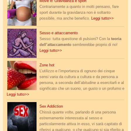
gravidanza_e_sport.jpg
Move it! Gravidanza e sport
Contrariamente a quanto in molti pensano, fare
sport durante la gravidanza non è soltanto
possibile, ma anche benefico.
Leggi tutto>>
sesso_attaccamento.jpg
Sesso e attaccamento
Sesso: tutta questione di pulsioni? Con la
teoria
dell’attaccamento
sembrerebbe proprio di no!
Leggi tutto>>
labbra.jpg
Zone hot
L’utilizzo e l’importanza di ognuno dei cinque
sensi varia da cultura a cultura e da persona a
persona, a seconda dell’abitudine a esercitarli e al
significato che un suono, un gusto o un profumo e
Leggi tutto>>
sex-addiction-1.jpg
Sex Addiction
Chissà quante volte, parlando di una persona
estremamente interessata al sesso e
particolarmente attiva in esso, vi sarà capitato di
riferirvi a qualcuno, o che qualcuno si sia riferito a