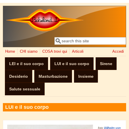
Salta al contenuto principale
Cerca
Form di ricerca
Home
CHI siamo
COSA trovi qui
Articoli
Accedi
LEI e il suo corpo
LUI e il suo corpo
Sirene
Desiderio
Masturbazione
Insieme
Salute sessuale
LUI e il suo corpo
foto
Wilhelm von