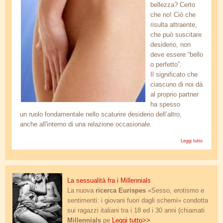
bellezza? Certo
che no! Ciò che
risulta attraente,
che può suscitare
desiderio, non
deve essere “bello
o perfetto”.
Il significato che
ciascuno di noi dà
al proprio partner
ha spesso
un ruolo fondamentale nello scaturire desiderio dell’altro,
anche all'interno di una relazione occasionale.
Leggi tutto
su
Sesso e
chirurgia
sesso-giovani.jpg
La sessualità fra i Millennials
La nuova
ricerca Eurispes
«Sesso, erotismo e
sentimenti: i giovani fuori dagli schemi» condotta
sui ragazzi italiani tra i 18 ed i 30 anni (chiamati
Millennials
pe
Leggi tutto>>