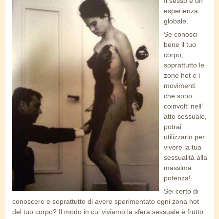
Il sesso è un
lei_e_il_suo_corpo.jpg
esperienza
globale.
Se conosci
bene il tuo
corpo,
soprattutto le
zone hot e i
movimenti
che sono
coinvolti nell’
atto sessuale,
potrai
utilizzarlo per
vivere la tua
sessualità alla
massima
potenza!
Sei certo di
conoscere e soprattutto di avere sperimentato ogni zona hot
del tuo corpo? Il modo in cui viviamo la sfera sessuale è frutto