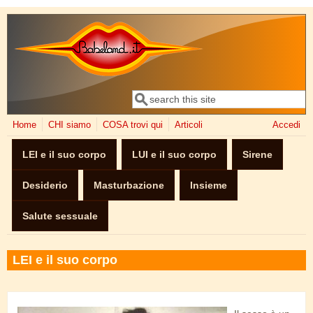
Salta al contenuto principale
Cerca
Form di ricerca
Home
CHI siamo
COSA trovi qui
Articoli
Accedi
LEI e il suo corpo
LUI e il suo corpo
Sirene
Desiderio
Masturbazione
Insieme
Salute sessuale
LEI e il suo corpo