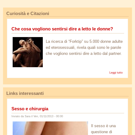
Curiosità e Citazioni
Che cosa vogliono sentirsi dire a letto le donne?
kama_fitness.jpg
La ricerca di “Forktip” su 5.000 donne adulte
ed eterosessuali, rivela quali sono le parole
che vogliono sentirsi dire a letto dal partner.
Leggi tutto
su Che
cosa
vogliono
sentirsi
dire a
Links interessanti
letto le
donne?
Sesso e chirurgia
Inviato da
Sara
il Ven, 01/11/2013 - 00:00
sesso_chirurgia.jpg
Il sesso è una
questione di