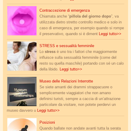
pillola_giorno_dopo.jpg
Contraccezione di emergenza
Chiamata anche “
pillola del giorno dopo
”, va
utilizzata dietro stretto controllo medico e solo in
caso di emergenza, per esempio quando si rompe
il preservativo, quando si è diment
Leggi tutto>>
donna-stress.jpg
STRESS e sessualità femminile
Lo
stress
è uno tra i fattori che maggiormente
influisce sulla sessualità femminile (come del
resto su quella maschile) portando con sé un calo
della libido.
Leggi tutto>>
new_20230903_122602.jpg
Museo delle Relazioni Interrotte
Se siete amanti dei drammi strappacuore o
semplicemente viaggiatori che non amano
definirsi turisti, sempre a caccia di un’attrazione
particolare da visitare, non potete perdervi un
museo davvero u
Leggi tutto>>
missionario.jpg
Posizioni
Quando ballate non andate avanti tutta la serata