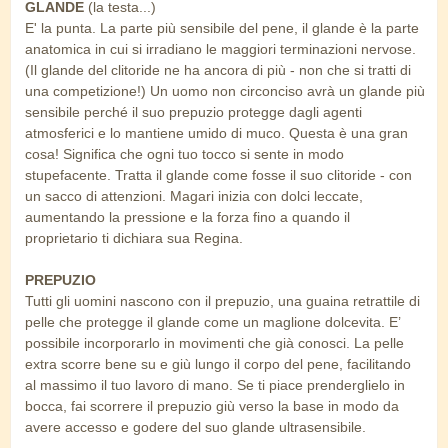
GLANDE
(la testa...)
E' la punta. La parte più sensibile del pene, il glande è la parte
anatomica in cui si irradiano le maggiori terminazioni nervose.
(Il glande del clitoride ne ha ancora di più - non che si tratti di
una competizione!) Un uomo non circonciso avrà un glande più
sensibile perché il suo prepuzio protegge dagli agenti
atmosferici e lo mantiene umido di muco. Questa è una gran
cosa! Significa che ogni tuo tocco si sente in modo
stupefacente. Tratta il glande come fosse il suo clitoride - con
un sacco di attenzioni. Magari inizia con dolci leccate,
aumentando la pressione e la forza fino a quando il
proprietario ti dichiara sua Regina.
PREPUZIO
Tutti gli uomini nascono con il prepuzio, una guaina retrattile di
pelle che protegge il glande come un maglione dolcevita. E’
possibile incorporarlo in movimenti che già conosci. La pelle
extra scorre bene su e giù lungo il corpo del pene, facilitando
al massimo il tuo lavoro di mano. Se ti piace prenderglielo in
bocca, fai scorrere il prepuzio giù verso la base in modo da
avere accesso e godere del suo glande ultrasensibile.