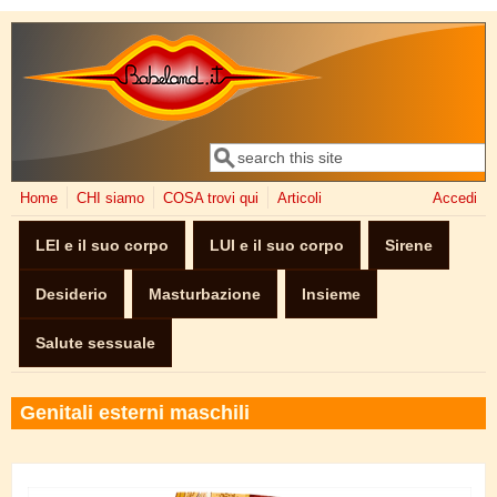
Salta al contenuto principale
Cerca
Form di ricerca
Home
CHI siamo
COSA trovi qui
Articoli
Accedi
LEI e il suo corpo
LUI e il suo corpo
Sirene
Desiderio
Masturbazione
Insieme
Salute sessuale
Genitali esterni maschili