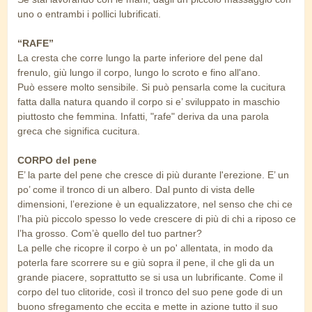
uno o entrambi i pollici lubrificati.
“RAFE”
La cresta che corre lungo la parte inferiore del pene dal
frenulo, giù lungo il corpo, lungo lo scroto e fino all'ano.
Può essere molto sensibile. Si può pensarla come la cucitura
fatta dalla natura quando il corpo si e’ sviluppato in maschio
piuttosto che femmina. Infatti, "rafe" deriva da una parola
greca che significa cucitura.
CORPO del pene
E’ la parte del pene che cresce di più durante l'erezione. E’ un
po’ come il tronco di un albero. Dal punto di vista delle
dimensioni, l’erezione è un equalizzatore, nel senso che chi ce
l’ha più piccolo spesso lo vede crescere di più di chi a riposo ce
l’ha grosso. Com’è quello del tuo partner?
La pelle che ricopre il corpo è un po' allentata, in modo da
poterla fare scorrere su e giù sopra il pene, il che gli da un
grande piacere, soprattutto se si usa un lubrificante. Come il
corpo del tuo clitoride, così il tronco del suo pene gode di un
buono sfregamento che eccita e mette in azione tutto il suo