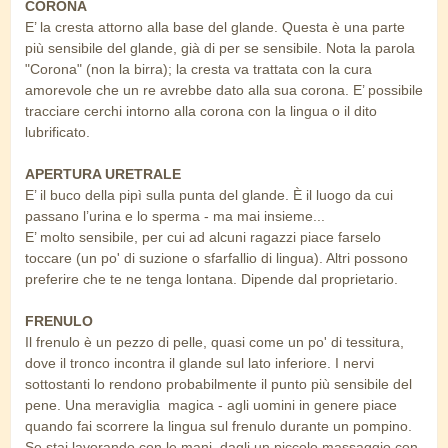
CORONA
E’ la cresta attorno alla base del glande. Questa è una parte
più sensibile del glande, già di per se sensibile. Nota la parola
"Corona" (non la birra); la cresta va trattata con la cura
amorevole che un re avrebbe dato alla sua corona. E’ possibile
tracciare cerchi intorno alla corona con la lingua o il dito
lubrificato.
APERTURA URETRALE
E’ il buco della pipì sulla punta del glande. È il luogo da cui
passano l’urina e lo sperma - ma mai insieme...
E’ molto sensibile, per cui ad alcuni ragazzi piace farselo
toccare (un po' di suzione o sfarfallio di lingua). Altri possono
preferire che te ne tenga lontana. Dipende dal proprietario.
FRENULO
Il frenulo è un pezzo di pelle, quasi come un po' di tessitura,
dove il tronco incontra il glande sul lato inferiore. I nervi
sottostanti lo rendono probabilmente il punto più sensibile del
pene. Una meraviglia magica - agli uomini in genere piace
quando fai scorrere la lingua sul frenulo durante un pompino.
Se stai lavorando con le mani, dagli un piccolo massaggio con