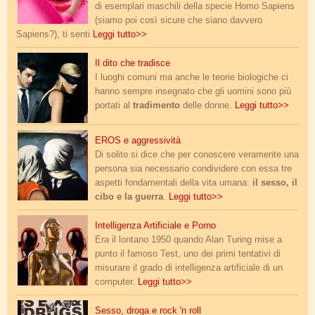
di esemplari maschili della specie Homo Sapiens
(siamo poi così sicure che siano davvero
Sapiens?), ti senti
Leggi tutto>>
dito_tradimento.jpg
Il dito che tradisce
I luoghi comuni ma anche le teorie biologiche ci
hanno sempre insegnato che gli uomini sono più
portati al
tradimento
delle donne.
Leggi tutto>>
larm-00.jpg
EROS e aggressività
Di solito si dice che per conoscere veramente una
persona sia necessario condividere con essa tre
aspetti fondamentali della vita umana:
il sesso, il
cibo e la guerra
.
Leggi tutto>>
ai_porn_0.jpg
Intelligenza Artificiale e Porno
Era il lontano 1950 quando Alan Turing mise a
punto il famoso Test, uno dei primi tentativi di
misurare il grado di intelligenza artificiale di un
computer.
Leggi tutto>>
sex_drugs_rock.jpg
Sesso, droga e rock 'n roll