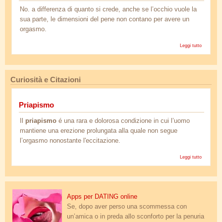
No. a differenza di quanto si crede, anche se l’occhio vuole la
sua parte, le dimensioni del pene non contano per avere un
orgasmo.
Leggi tutto
su L
dimension
del pen
son
importan
Curiosità e Citazioni
per aver
u
orgasm
Priapismo
femminile
Il
priapismo
é una rara e dolorosa condizione in cui l’uomo
mantiene una erezione prolungata alla quale non segue
l’orgasmo nonostante l'eccitazione.
Leggi tutto
s
Priapism
sex_dating0.jpg
Apps per DATING online
Se, dopo aver perso una scommessa con
un’amica o in preda allo sconforto per la penuria