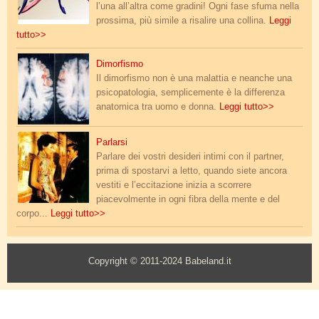
l’una all’altra come gradini! Ogni fase sfuma nella
prossima, più simile a risalire una collina.
Leggi
tutto>>
dimorfismo_cerebrale.jpg
Dimorfismo
Il dimorfismo non è una malattia e neanche una
psicopatologia, semplicemente è la differenza
anatomica tra uomo e donna.
Leggi tutto>>
uomo_donna_parlano.jpg
Parlarsi
Parlare dei vostri desideri intimi con il partner,
prima di spostarvi a letto, quando siete ancora
vestiti e l’eccitazione inizia a scorrere
piacevolmente in ogni fibra della mente e del
corpo...
Leggi tutto>>
Copyright © 2011-2024 Babeland.it