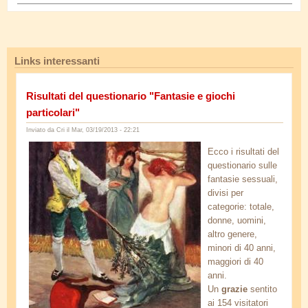
Links interessanti
Risultati del questionario "Fantasie e giochi
particolari"
Inviato da
Cri
il Mar, 03/19/2013 - 22:21
de_sade.jpg
Ecco i risultati del
questionario sulle
fantasie sessuali,
divisi per
categorie: totale,
donne, uomini,
altro genere,
minori di 40 anni,
maggiori di 40
anni.
Un
grazie
sentito
ai 154 visitatori