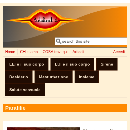
Salta al contenuto principale
Cerca
Form di ricerca
Home
CHI siamo
COSA trovi qui
Articoli
Accedi
LEI e il suo corpo
LUI e il suo corpo
Sirene
Desiderio
Masturbazione
Insieme
Salute sessuale
Parafilie