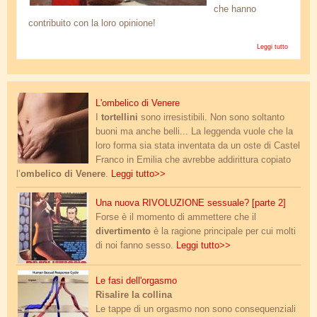
che hanno
contribuito con la loro opinione!
Leggi tutto
su Risult
questiona
"Fantasi
gio
ombelico.jpg
particola
L'ombelico di Venere
I
tortellini
sono irresistibili. Non sono soltanto
buoni ma anche belli... La leggenda vuole che la
loro forma sia stata inventata da un oste di Castel
Franco in Emilia che avrebbe addirittura copiato
l’
ombelico di Venere
.
Leggi tutto>>
la-rivoluzione-sessuale.jpg
Una nuova RIVOLUZIONE sessuale? [parte 2]
Forse è il momento di ammettere che il
divertimento
è la ragione principale per cui molti
di noi fanno sesso.
Leggi tutto>>
grafico_orgasmo.jpg
Le fasi dell'orgasmo
Risalire la collina
Le tappe di un orgasmo non sono consequenziali