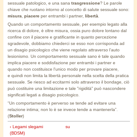
sessuale patologico, e una sana
trasgressione
? Le parole
chiave che ruotano intorno al concetto di salute sessuale sono:
misura
,
piacere
per entrambi i partner,
libertà
.
Quando un comportamento sessuale, per esempio legato alla
ricerca di dolore, è oltre misura, ossia puro dolore lontano dal
confine con il piacere e gratificante in quanto percezione
sgradevole, dobbiamo chiederci se esso non corrisponda ad
un disagio psicologico che viene regolato attraverso l’auto
lesionismo. Un comportamento sessuale sano è tale quando
implica piacere e soddisfazione per entrambi i partner e
quando non costituisce l'unico modo per provare piacere,
e quindi non limita la libertà personale nella scelta della pratica
sessuale. Se riesco ad eccitarmi solo attraverso il bondage, ciò
può costituire una limitazione e tale "rigidità" può nascondere
significati legati a disagio psicologico.
“Un comportamento è perverso se tende ad evitare una
relazione intima; non lo è se invece tende a mantenerla”.
(
Stoller
)
‹ Legami slegami
su
(BDSM)