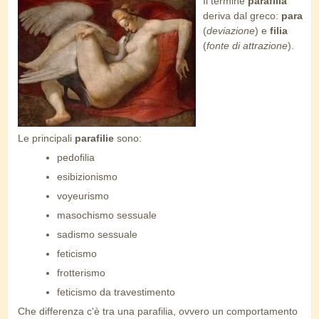
Il termine
parafilia
parafilia.jpg
deriva dal greco:
para
(
deviazione
) e
filia
(
fonte di attrazione
).
Le principali
parafilie
sono:
pedofilia
esibizionismo
voyeurismo
masochismo sessuale
sadismo sessuale
feticismo
frotterismo
feticismo da travestimento
Che differenza c'è tra una parafilia, ovvero un comportamento