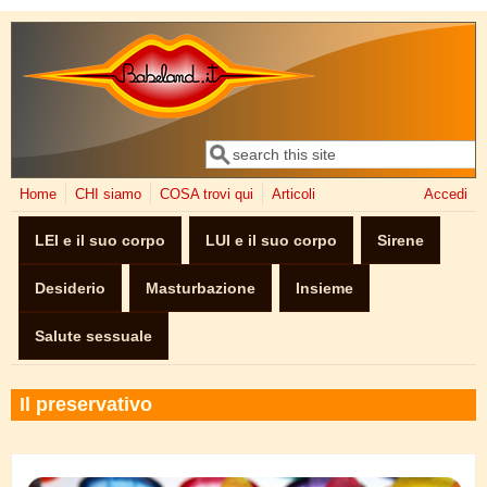
Salta al contenuto principale
Cerca
Form di ricerca
Home
CHI siamo
COSA trovi qui
Articoli
Accedi
LEI e il suo corpo
LUI e il suo corpo
Sirene
Desiderio
Masturbazione
Insieme
Salute sessuale
Il preservativo