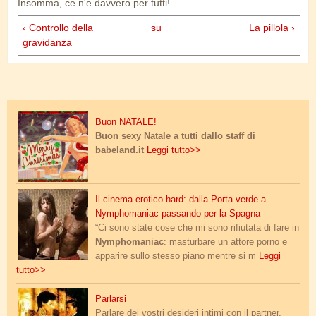
Insomma, ce n'e davvero per tutti!
‹ Controllo della
su
La pillola ›
gravidanza
merry_xmas.png
Buon NATALE!
Buon sexy Natale a tutti dallo staff di
babeland.it
Leggi tutto>>
nymphomaniac.jpg
Il cinema erotico hard: dalla Porta verde a
Nymphomaniac passando per la Spagna
“Ci sono state cose che mi sono rifiutata di fare in
Nymphomaniac
: masturbare un attore porno e
apparire sullo stesso piano mentre si
m
Leggi
tutto>>
uomo_donna_parlano.jpg
Parlarsi
Parlare dei vostri desideri intimi con il partner,