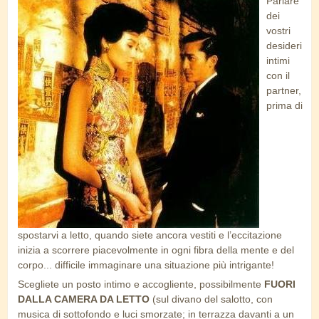
Parlare
uomo_donna_parlano.jpg
dei
vostri
desideri
intimi
con il
partner,
prima di
spostarvi a letto, quando siete ancora vestiti e l’eccitazione
inizia a scorrere piacevolmente in ogni fibra della mente e del
corpo... difficile immaginare una situazione più intrigante!
Scegliete un posto intimo e accogliente, possibilmente
FUORI
DALLA CAMERA DA LETTO
(sul divano del salotto, con
musica di sottofondo e luci smorzate; in terrazza davanti a un