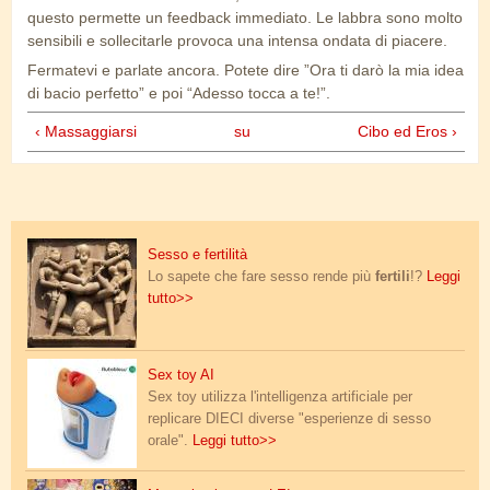
questo permette un feedback immediato. Le labbra sono molto
sensibili e sollecitarle provoca una intensa ondata di piacere.
Fermatevi e parlate ancora. Potete dire ”Ora ti darò la mia idea
di bacio perfetto” e poi “Adesso tocca a te!”.
‹ Massaggiarsi
su
Cibo ed Eros ›
khajuraho_sesso_fertilita.jpg
Sesso e fertilità
Lo sapete che fare sesso rende più
fertili
!?
Leggi
tutto>>
blowjobai.jpg
Sex toy AI
Sex toy utilizza l'intelligenza artificiale per
replicare DIECI diverse "esperienze di sesso
orale".
Leggi tutto>>