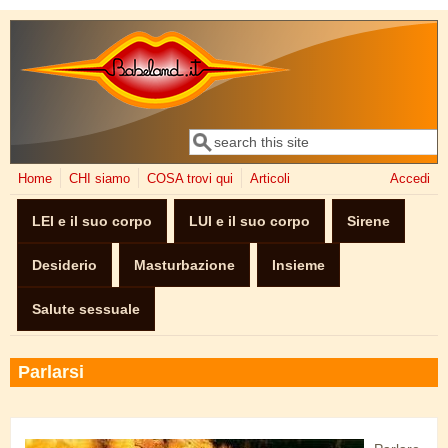
Salta al contenuto principale
Cerca
Form di ricerca
Home
CHI siamo
COSA trovi qui
Articoli
Accedi
LEI e il suo corpo
LUI e il suo corpo
Sirene
Desiderio
Masturbazione
Insieme
Salute sessuale
Parlarsi