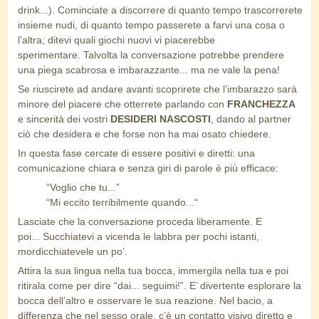
drink...). Cominciate a discorrere di quanto tempo trascorrerete
insieme nudi, di quanto tempo passerete a farvi una cosa o
l’altra; ditevi quali giochi nuovi vi piacerebbe
sperimentare. Talvolta la conversazione potrebbe prendere
una piega scabrosa e imbarazzante... ma ne vale la pena!
Se riuscirete ad andare avanti scoprirete che l’imbarazzo sarà
minore del piacere che otterrete parlando con
FRANCHEZZA
e sincerità dei vostri
DESIDERI NASCOSTI
, dando al partner
ciò che desidera e che forse non ha mai osato chiedere.
In questa fase cercate di essere positivi e diretti: una
comunicazione chiara e senza giri di parole è più efficace:
“Voglio che tu...”
“Mi eccito terribilmente quando...“
Lasciate che la conversazione proceda liberamente. E
poi... Succhiatevi a vicenda le labbra per pochi istanti,
mordicchiatevele un po’.
Attira la sua lingua nella tua bocca, immergila nella tua e poi
ritirala come per dire “dai... seguimi!”. E’ divertente esplorare la
bocca dell’altro e osservare le sua reazione. Nel bacio, a
differenza che nel sesso orale, c’è un contatto visivo diretto e