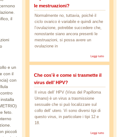
le mestruazioni?
secernono
dazione.
Normalmente no, tuttavia, poiché il
ico, il
ciclo ovarico è variabile e quindi anche
l’ovulazione, potrebbe succedere che,
nonostante siano ancora presenti le
zioni
mestruazioni, si possa avere un
to
ovulazione in
Leggi tutto
su Si può
rimanere
incinta
ollo e un
durante le
e con il
Che cos’è e come si trasmette il
mestruazioni?
ncia) con
virus dell’ HPV?
llula
Il virus dell’ HPV (Virus del Papilloma
ncontro
Umano) è un virus a trasmissione
nstalla
sessuale che si può localizzare sul
DOMETRIO)
collo dell’ utero. Vi sono diversi tipi di
e feto.
questo virus, in particolare i tipi 12 e
interno
18.
zione.
on piccoli
Leggi tutto
su Che