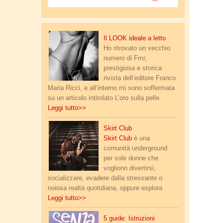
cosa sono
gli
ORMONI?
jewels.jpg
Il LOOK ideale a letto
Ho ritrovato un vecchio
numero di Fmr,
prestigiosa e storica
rivista dell’editore Franco
Maria Ricci, e all’interno mi sono soffermata
su un articolo intitolato L’oro sulla pelle.
Leggi tutto>>
skirt_club.jpg
Skirt Club
Skirt Club
è una
comunità underground
per sole donne che
vogliono divertirsi,
socializzare, evadere dalla stressante o
noiosa realtà quotidiana, oppure esplora
Leggi tutto>>
senza_tabu.jpg
5 guide: Istruzioni