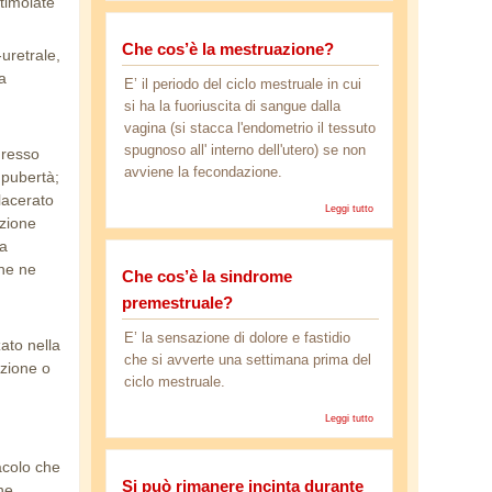
stimolate
Ciclo
ovarico?
Che cos’è la mestruazione?
-uretrale,
a
E’ il periodo del ciclo mestruale in cui
si ha la fuoriuscita di sangue dalla
vagina (si stacca l'endometrio il tessuto
spugnoso all' interno dell'utero) se non
gresso
avviene la fecondazione.
 pubertà;
lacerato
Leggi tutto
su Che cos’è
azione
la
mestruazione?
la
che ne
Che cos’è la sindrome
premestruale?
E’ la sensazione di dolore e fastidio
zato nella
che si avverte una settimana prima del
azione o
ciclo mestruale.
Leggi tutto
su Che cos’è
la sindrome
premestruale?
tacolo che
Si può rimanere incinta durante
ne