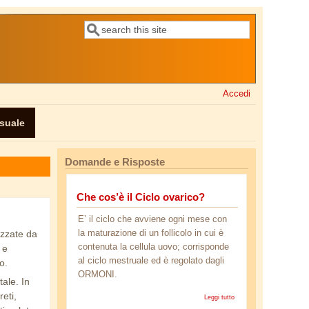
Cerca
Form di ricerca
Accedi
ssuale
Domande e Risposte
Che cos’è il Ciclo ovarico?
E’ il ciclo che avviene ogni mese con
la maturazione di un follicolo in cui è
izzate da
contenuta la cellula uovo; corrisponde
 e
al ciclo mestruale ed è regolato dagli
o.
ORMONI.
tale. In
eti,
Leggi tutto
su Che
cos’è il