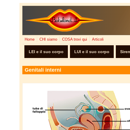
Salta al contenuto principale
Home
CHI siamo
COSA trovi qui
Articoli
LEI e il suo corpo
LUI e il suo corpo
Sire
Genitali interni
genitali interni anatomia.png