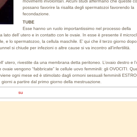
movimenti involontari. Alcuni studi affermano che queste co
possano favorire la risalita degli spermatozoi favorendo la
fecondazione.
TUBE
Esse hanno un ruolo importantissimo nel processo della
 lato dell’ utero e in contatto con le ovaie. In esse è presente il microc
nile, e lo spermatozoo, la cellula maschile. E’ qui che il terzo giorno dopo
nel si chiude per infezioni o altre cause si va incontro all’infertilità.
ell' utero, rivestite da una membrana detta peritoneo. L’ovaio destro e l
le ovaie vengono “fabbricate” le cellule uovo femminili: gli OVOCITI. Que
vviene ogni mese ed è stimolato dagli ormoni sessuali femminili ESTR
rni a partire dal primo giorno della mestruazione.
su