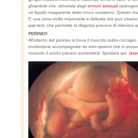
ghiandole che, stimolate dagli
ormoni sessuali
(estrogeni
un liquido trasparente detto muco ovulatorio. Questo mu
E’ una zona molto importante e delicata che puo’ essere 
pap-test, che permette la diagnosi precoce di infezioni q
PERINEO
All’interno del perineo si trova il muscolo pubo-coccigeo
involontarie accompagnate da mini-spasmi che si posso
muscolo il vostro piacere aumenterà! Spostare qui. (
eser
feto.jpg