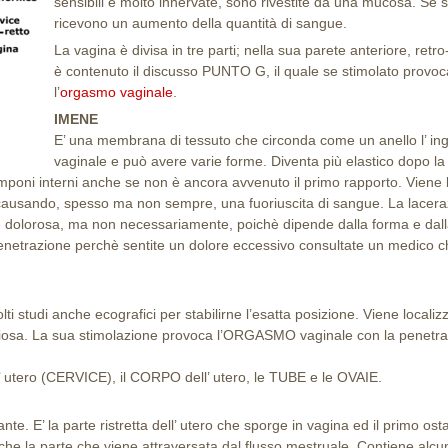
sensibili e molto innervate, sono rivestite da una mucosa. Se 
ricevono un aumento della quantità di sangue.
La vagina è divisa in tre parti; nella sua parete anteriore, retro
è contenuto il discusso PUNTO G, il quale se stimolato provoc
l’
orgasmo vaginale
.
IMENE
E’ una membrana di tessuto che circonda come un anello l’ in
vaginale e può avere varie forme. Diventa più elastico dopo la
tamponi interni anche se non è ancora avvenuto il primo rapporto. Viene 
 causando, spesso ma non sempre, una fuoriuscita di sangue. La lacer
e dolorosa, ma non necessariamente, poichè dipende dalla forma e dal
 penetrazione perchè sentite un dolore eccessivo consultate un medico 
ti studi anche ecografici per stabilirne l’esatta posizione. Viene localiz
ongiosa. La sua stimolazione provoca l’ORGASMO vaginale con la penetr
l’ utero (CERVICE), il CORPO dell’ utero, le TUBE e le OVAIE.
te. E’ la parte ristretta dell’ utero che sporge in vagina ed il primo os
nche la parte che viene attraversata dal flusso mestruale. Contiene alcu