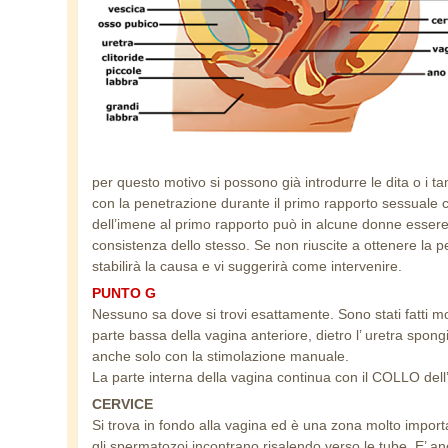
per questo motivo si possono già introdurre le dita o i 
con la penetrazione durante il primo rapporto sessuale
dell’imene al primo rapporto può in alcune donne esser
consistenza dello stesso. Se non riuscite a ottenere la
stabilirà la causa e vi suggerirà come intervenire.
PUNTO G
Nessuno sa dove si trovi esattamente. Sono stati fatti mol
parte bassa della vagina anteriore, dietro l’ uretra sp
anche solo con la stimolazione manuale.
La parte interna della vagina continua con il COLLO del
CERVICE
Si trova in fondo alla vagina ed è una zona molto importan
gli spermatozoi incontrano risalendo verso le tube. E’ a