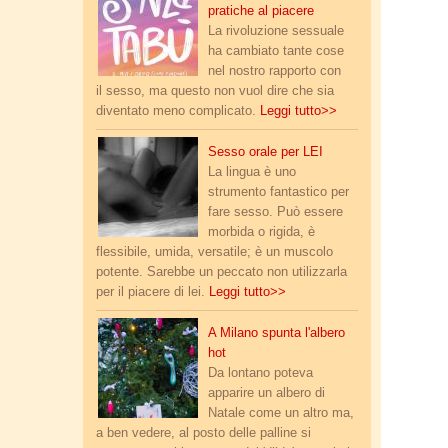
pratiche al piacere
La rivoluzione sessuale
ha cambiato tante cose
nel nostro rapporto con
il sesso, ma questo non vuol dire che sia
diventato meno complicato.
Leggi tutto>>
cunnilingus.jpg
Sesso orale per LEI
La lingua è uno
strumento fantastico per
fare sesso. Può essere
morbida o rigida, è
flessibile, umida, versatile; è un muscolo
potente. Sarebbe un peccato non utilizzarla
per il piacere di lei.
Leggi tutto>>
albero_natale_toys_2.jpg
A Milano spunta l'albero
hot
Da lontano poteva
apparire un albero di
Natale come un altro ma,
a ben vedere, al posto delle palline si