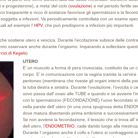
 e progesterone), a meta’ del ciclo (
ovulazione
) e nel periodo fertile 
co trasparente e ricco di sostanze favorisce gli spermatozoi e la fecon
soggetta a infezioni. Va periodicamente controllata con un esame specif
uali ad esempio l’
HPV
, che può predisporre a infezioni più importanti.
 che sostiene utero e vescica. Durante l’eccitazione subisce delle contra
ono osservare anche durante l’orgasmo. Imparando a sollecitare ques
cizi di Kegels
)
UTERO
E’ un muscolo a forma di pera rovesciata, costituito da un c
corpo. E’ in comunicazione con la vagina tramite la cervice 
peritoneo (membrana che riveste gli organi interni della pa
la tuba destra e sinistra. Durante l’ovulazione, l’ovocita o ce
uovo passa dall’ ovaio alle TUBE e quando e se avviene l’i
con lo spermatozoo (FECONDAZIONE) l’uovo fecondato si i
nella parete dell’ utero (in una zona spugnosa detta EN
dove matura diventando prima embrione e successivament
Se non avviene la fecondazione, il tessuto che si trova all’ 
dell utero, l’
ENDOMETRIO
, cade dando luogo alla mestrua
Durante l’ orgasmo anche il collo e l’utero si contraggono c