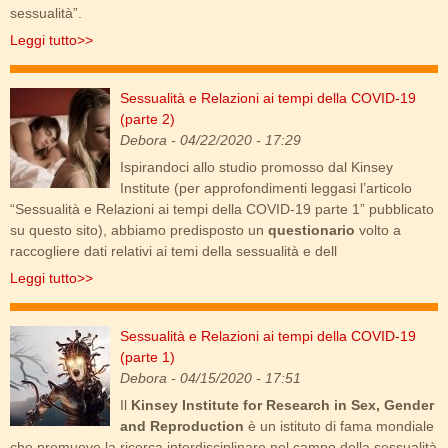
sessualità”.
Leggi tutto>>
Sessualità e Relazioni ai tempi della COVID-19
sexsomnia_2.jpg
(parte 2)
Debora
- 04/22/2020 - 17:29
Ispirandoci allo studio promosso dal Kinsey
Institute (per approfondimenti leggasi l’articolo
“Sessualità e Relazioni ai tempi della COVID-19 parte 1” pubblicato
su questo sito), abbiamo predisposto un
questionario
volto a
raccogliere dati relativi ai temi della sessualità e dell
Leggi tutto>>
Sessualità e Relazioni ai tempi della COVID-19
ac-odyssey-medusa-guide.jpg
(parte 1)
Debora
- 04/15/2020 - 17:51
Il
Kinsey Institute for Research in Sex, Gender
and Reproduction
è un istituto di fama mondiale
che promuove la ricerca interdisciplinare nel campo della sessualità