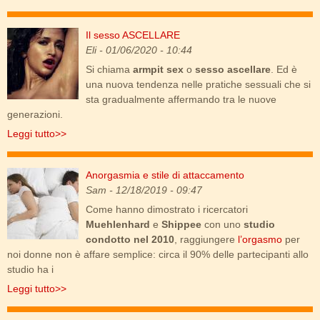
Il sesso ASCELLARE
armpit.jpg
Eli
- 01/06/2020 - 10:44
Si chiama
armpit sex
o
sesso ascellare
. Ed è
una nuova tendenza nelle pratiche sessuali che si
sta gradualmente affermando tra le nuove
generazioni.
Leggi tutto>>
Anorgasmia e stile di attaccamento
coppia-crisi-letto.jpg
Sam
- 12/18/2019 - 09:47
Come hanno dimostrato i ricercatori
Muehlenhard
e
Shippee
con uno
studio
condotto nel 2010
, raggiungere
l’orgasmo
per
noi donne non è affare semplice: circa il 90% delle partecipanti allo
studio ha i
Leggi tutto>>