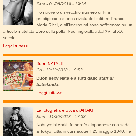
jewels.jpg
Sam
- 01/08/2019 - 19:34
Ho ritrovato un vecchio numero di Fmr,
prestigiosa e storica rivista dell’editore Franco
Maria Ricci, e all’interno mi sono soffermata su un
articolo intitolato L’oro sulla pelle. Nudi ingioiellati dal XVI al XX
secolo.
Leggi tutto>>
Buon NATALE!
merry_xmas.png
Cri
- 12/19/2018 - 19:53
Buon sexy Natale a tutti dallo
staff di
babeland.it
Leggi tutto>>
La fotografia erotica di ARAKI
araki_1.jpg
Sam
- 11/30/2018 - 17:33
Nobuyoshi Araki, fotografo giapponese con sede
a Tokyo, città in cui nacque il 25 maggio 1940, ha