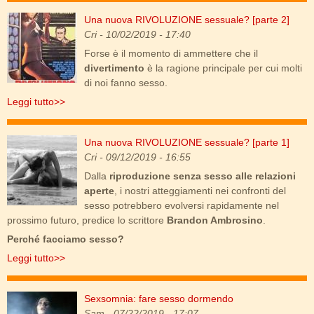
Una nuova RIVOLUZIONE sessuale? [parte 2]
la-rivoluzione-sessuale.jpg
Cri
- 10/02/2019 - 17:40
Forse è il momento di ammettere che il
divertimento
è la ragione principale per cui molti
di noi fanno sesso.
Leggi tutto>>
Una nuova RIVOLUZIONE sessuale? [parte 1]
sesso_e_amore.jpg
Cri
- 09/12/2019 - 16:55
Dalla
riproduzione senza sesso alle relazioni
aperte
, i nostri atteggiamenti nei confronti del
sesso potrebbero evolversi rapidamente nel
prossimo futuro, predice lo scrittore
Brandon Ambrosino
.
Perché facciamo sesso?
Leggi tutto>>
Sexsomnia: fare sesso dormendo
sexsomnia.jpg
Sam
- 07/22/2019 - 17:07