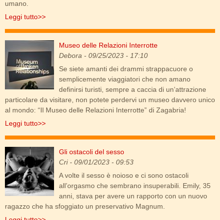
umano.
Leggi tutto>>
Museo delle Relazioni Interrotte
new_20230903_122602.jpg
Debora
- 09/25/2023 - 17:10
Se siete amanti dei drammi strappacuore o
semplicemente viaggiatori che non amano
definirsi turisti, sempre a caccia di un’attrazione
particolare da visitare, non potete perdervi un museo davvero unico
al mondo: “Il Museo delle Relazioni Interrotte” di Zagabria!
Leggi tutto>>
Gli ostacoli del sesso
cunnilingus.jpg
Cri
- 09/01/2023 - 09:53
A volte il sesso è noioso e ci sono ostacoli
all’orgasmo che sembrano insuperabili. Emily, 35
anni, stava per avere un rapporto con un nuovo
ragazzo che ha sfoggiato un preservativo Magnum.
Leggi tutto>>