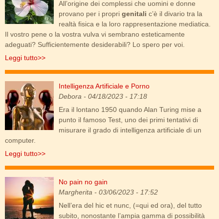
All’origine dei complessi che uomini e donne
provano per i propri
genitali
c’è il divario tra la
realtà fisica e la loro rappresentazione mediatica.
Il vostro pene o la vostra vulva vi sembrano esteticamente
adeguati? Sufficientemente desiderabili? Lo spero per voi.
Leggi tutto>>
Intelligenza Artificiale e Porno
ai_porn_0.jpg
Debora
- 04/18/2023 - 17:18
Era il lontano 1950 quando Alan Turing mise a
punto il famoso Test, uno dei primi tentativi di
misurare il grado di intelligenza artificiale di un
computer.
Leggi tutto>>
No pain no gain
amore.jpg
Margherita
- 03/06/2023 - 17:52
Nell’era del hic et nunc, (=qui ed ora), del tutto
subito, nonostante l’ampia gamma di possibilità