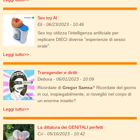
Sex toy AI
blowjobai.jpg
Eli
- 06/23/2023 - 10:46
Sex toy utilizza l'intelligenza artificiale per
replicare DIECI diverse "esperienze di sesso
orale".
Leggi tutto>>
Transgender e diritti
transgender.jpg
Debora
- 06/01/2023 - 10:09
Ricordate di
Gregor Samsa
? Ricordate del giorno
in cui, inspiegabilmente, si risvegliò nel corpo di
un enorme insetto?
Leggi tutto>>
La dittatura dei GENITALI perfetti
genitali_perfetti.jpg
Cri
- 05/16/2023 - 10:42