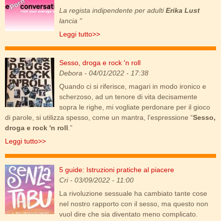
La regista indipendente per adulti
Erika Lust
lancia "
Leggi tutto>>
Sesso, droga e rock 'n roll
sex_drugs_rock.jpg
Debora
- 04/01/2022 - 17:38
Quando ci si riferisce, magari in modo ironico e
scherzoso, ad un tenore di vita decisamente
sopra le righe, mi vogliate perdonare per il gioco
di parole, si utilizza spesso, come un mantra, l’espressione “
Sesso,
droga e rock 'n roll
.”
Leggi tutto>>
5 guide: Istruzioni pratiche al piacere
senza_tabu.jpg
Cri
- 03/09/2022 - 11:00
La rivoluzione sessuale ha cambiato tante cose
nel nostro rapporto con il sesso, ma questo non
vuol dire che sia diventato meno complicato.