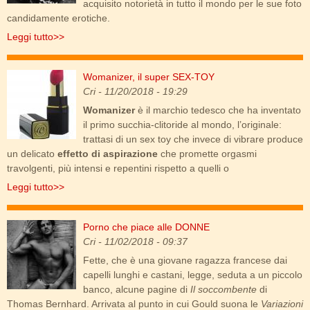
acquisito notorietà in tutto il mondo per le sue foto
candidamente erotiche.
Leggi tutto>>
Womanizer, il super SEX-TOY
2go_front.jpg
Cri
- 11/20/2018 - 19:29
Womanizer
è il marchio tedesco che ha inventato
il primo succhia-clitoride al mondo, l’originale:
trattasi di un sex toy che invece di vibrare produce
un delicato
effetto di aspirazione
che promette orgasmi
travolgenti, più intensi e repentini rispetto a quelli o
Leggi tutto>>
Porno che piace alle DONNE
porno_per_donne.jpg
Cri
- 11/02/2018 - 09:37
Fette, che è una giovane ragazza francese dai
capelli lunghi e castani, legge, seduta a un piccolo
banco, alcune pagine di
Il soccombente
di
Thomas Bernhard. Arrivata al punto in cui Gould suona le
Variazioni