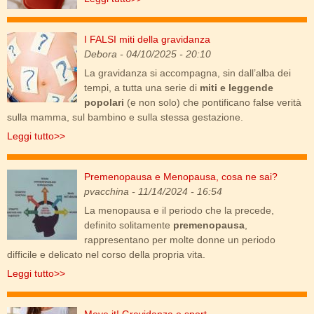
I FALSI miti della gravidanza
falsi-miti-gravidanza.jpg
Debora
- 04/10/2025 - 20:10
La gravidanza si accompagna, sin dall’alba dei
tempi, a tutta una serie di
miti e leggende
popolari
(e non solo) che pontificano false verità
sulla mamma, sul bambino e sulla stessa gestazione.
Leggi tutto>>
Premenopausa e Menopausa, cosa ne sai?
img_20240319_094047.jpg
pvacchina
- 11/14/2024 - 16:54
La menopausa e il periodo che la precede,
definito solitamente
premenopausa
,
rappresentano per molte donne un periodo
difficile e delicato nel corso della propria vita.
Leggi tutto>>