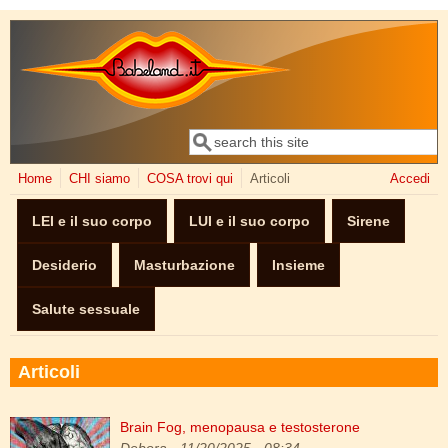
Salta al contenuto principale
Cerca
Form di ricerca
Home
CHI siamo
COSA trovi qui
Articoli
Accedi
LEI e il suo corpo
LUI e il suo corpo
Sirene
Desiderio
Masturbazione
Insieme
Salute sessuale
Articoli
Brain Fog, menopausa e testosterone
brain-sex.jpg