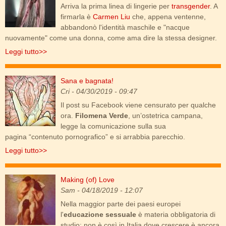
Arriva la prima linea di lingerie per
transgender
. A
firmarla è
Carmen Liu
che, appena ventenne,
abbandonò l'identità maschile e "nacque
nuovamente" come una donna, come ama dire la stessa designer.
Leggi tutto>>
Sana e bagnata!
sana_e_bagnata.jpg
Cri
- 04/30/2019 - 09:47
Il post su Facebook viene censurato per qualche
ora.
Filomena Verde
, un’ostetrica campana,
legge la comunicazione sulla sua
pagina “contenuto pornografico” e si arrabbia parecchio.
Leggi tutto>>
Making (of) Love
making_of_love.jpg
Sam
- 04/18/2019 - 12:07
Nella maggior parte dei paesi europei
l'
educazione sessuale
è materia obbligatoria di
studio: non è così in Italia dove crescere è ancora