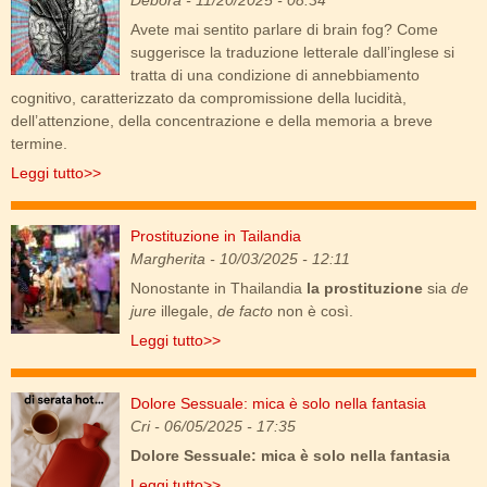
Debora
- 11/20/2025 - 08:34
Avete mai sentito parlare di brain fog? Come
suggerisce la traduzione letterale dall’inglese si
tratta di una condizione di annebbiamento
cognitivo, caratterizzato da compromissione della lucidità,
dell’attenzione, della concentrazione e della memoria a breve
termine.
Leggi tutto>>
Prostituzione in Tailandia
prostituzione_thai.jpg
Margherita
- 10/03/2025 - 12:11
Nonostante in Thailandia
la prostituzione
sia
de
jure
illegale,
de facto
non è così.
Leggi tutto>>
Dolore Sessuale: mica è solo nella fantasia
vulvodinia.png
Cri
- 06/05/2025 - 17:35
Dolore Sessuale: mica è solo nella fantasia
Leggi tutto>>