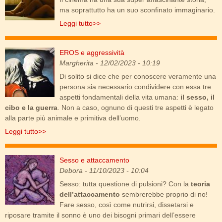
ma soprattutto ha un suo sconfinato immaginario.
Leggi tutto>>
EROS e aggressività
larm-00.jpg
Margherita
- 12/02/2023 - 10:19
Di solito si dice che per conoscere veramente una
persona sia necessario condividere con essa tre
aspetti fondamentali della vita umana:
il sesso, il
cibo e la guerra
. Non a caso, ognuno di questi tre aspetti è legato
alla parte più animale e primitiva dell’uomo.
Leggi tutto>>
Sesso e attaccamento
sesso_attaccamento.jpg
Debora
- 11/10/2023 - 10:04
Sesso: tutta questione di pulsioni? Con la
teoria
dell’attaccamento
sembrerebbe proprio di no!
Fare sesso, così come nutrirsi, dissetarsi e
riposare tramite il sonno è uno dei bisogni primari dell’essere