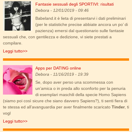
Fantasie sessuali degli SPORTIVI: risultati
araki_4.jpg
Debora
- 12/01/2019 - 09:46
Babeland.it è lieta di presentarvi i dati preliminari
(per le statistiche precise abbiate ancora un po’ di
pazienza) emersi dal questionario sulle fantasie
sessuali che, con gentilezza e dedizione, vi siete prestati a
compilare.
Leggi tutto>>
Apps per DATING online
sex_dating0.jpg
Debora
- 11/16/2019 - 19:39
Se, dopo aver perso una scommessa con
un’amica o in preda allo sconforto per la penuria
di esemplari maschili della specie Homo Sapiens
(siamo poi così sicure che siano davvero Sapiens?), ti senti fiera di
te stessa ed all’avanguardia per aver finalmente scaricato
Tinder
, ti
vogl
Leggi tutto>>