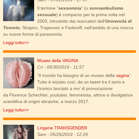
Il termine "
sexsomnia
" (o
sonnambulismo
sessuale
) è comparso per la prima volta nel
2003, introdotto dai ricercatori dell'
Università di
Toronto
, Shapiro, Trajanovic e Fedoroff, nell'ambito di una ricerca
su nuove forme di parasonnia.
Leggi tutto>>
Museo della VAGINA
museo_vagina_2.jpg
Cri
- 05/30/2019 - 11:57
“Il mondo ha bisogno di un museo della
vagina
”.
Tutto è iniziato così, da un tweet tra il serio e
l’ironico lanciato a mo’ di provocazione
da Florence Schechter, youtuber, femminista, attrice e divulgatrice
scientifica di origini ebraiche, a marzo 2017.
Leggi tutto>>
Lingerie TRANSGENDER
carmen_liu.jpg
Sam
- 05/25/2019 - 12:29