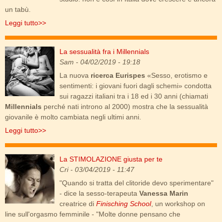
un tabù.
Leggi tutto>>
La sessualità fra i Millennials
sesso-giovani.jpg
Sam
- 04/02/2019 - 19:18
La nuova
ricerca Eurispes
«Sesso, erotismo e
sentimenti: i giovani fuori dagli schemi» condotta
sui ragazzi italiani tra i 18 ed i 30 anni (chiamati
Millennials
perché nati introno al 2000) mostra che la sessualità
giovanile è molto cambiata negli ultimi anni.
Leggi tutto>>
La STIMOLAZIONE giusta per te
orgasmo_femminile.jpg
Cri
- 03/04/2019 - 11:47
"Quando si tratta del clitoride devo sperimentare"
- dice la sesso-terapeuta
Vanessa Marin
creatrice di
Finisching School
, un workshop on
line sull'orgasmo femminile - "Molte donne pensano che