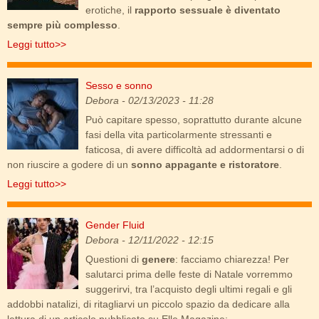
erotiche, il
rapporto sessuale è diventato
sempre più complesso
.
Leggi tutto>>
Sesso e sonno
sesso-e-sonno.jpg
Debora
- 02/13/2023 - 11:28
Può capitare spesso, soprattutto durante alcune
fasi della vita particolarmente stressanti e
faticosa, di avere difficoltà ad addormentarsi o di
non riuscire a godere di un
sonno appagante e ristoratore
.
Leggi tutto>>
Gender Fluid
gender_fluid.jpg
Debora
- 12/11/2022 - 12:15
Questioni di
genere
: facciamo chiarezza! Per
salutarci prima delle feste di Natale vorremmo
suggerirvi, tra l’acquisto degli ultimi regali e gli
addobbi natalizi, di ritagliarvi un piccolo spazio da dedicare alla
lettura di un articolo pubblicato su Elle Magazine: