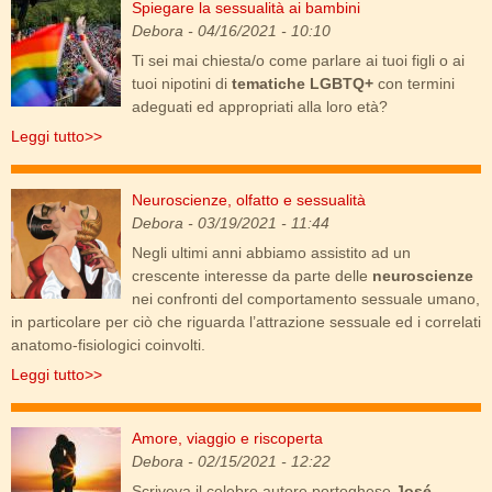
Spiegare la sessualità ai bambini
lgbtq.jpg
Debora
- 04/16/2021 - 10:10
Ti sei mai chiesta/o come parlare ai tuoi figli o ai
tuoi nipotini di
tematiche LGBTQ+
con termini
adeguati ed appropriati alla loro età?
Leggi tutto>>
Neuroscienze, olfatto e sessualità
olfatto.png
Debora
- 03/19/2021 - 11:44
Negli ultimi anni abbiamo assistito ad un
crescente interesse da parte delle
neuroscienze
nei confronti del comportamento sessuale umano,
in particolare per ciò che riguarda l’attrazione sessuale ed i correlati
anatomo-fisiologici coinvolti.
Leggi tutto>>
Amore, viaggio e riscoperta
amore.jpg
Debora
- 02/15/2021 - 12:22
Scriveva il celebre autore portoghese
José