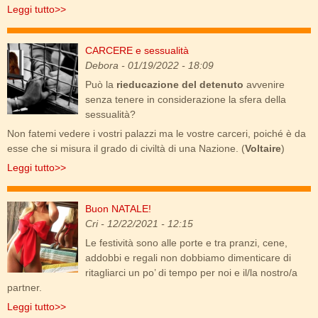
Leggi tutto>>
CARCERE e sessualità
carcere_e_sessualita.png
Debora
- 01/19/2022 - 18:09
Può la
rieducazione del detenuto
avvenire
senza tenere in considerazione la sfera della
sessualità?
Non fatemi vedere i vostri palazzi ma le vostre carceri, poiché è da
esse che si misura il grado di civiltà di una Nazione. (
Voltaire
)
Leggi tutto>>
Buon NATALE!
sesso-a-natale_1.png
Cri
- 12/22/2021 - 12:15
Le festività sono alle porte e tra pranzi, cene,
addobbi e regali non dobbiamo dimenticare di
ritagliarci un po’ di tempo per noi e il/la nostro/a
partner.
Leggi tutto>>