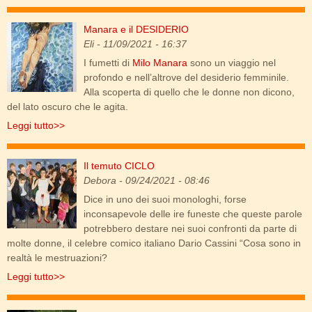
Manara e il DESIDERIO
manara_tuffo.jpg
Eli
- 11/09/2021 - 16:37
I fumetti di
Milo Manara
sono un viaggio nel
profondo e nell’altrove del desiderio femminile.
Alla scoperta di quello che le donne non dicono,
del lato oscuro che le agita.
Leggi tutto>>
Il temuto CICLO
mestruazioni.jpg
Debora
- 09/24/2021 - 08:46
Dice in uno dei suoi monologhi, forse
inconsapevole delle ire funeste che queste parole
potrebbero destare nei suoi confronti da parte di
molte donne, il celebre comico italiano Dario Cassini “Cosa sono in
realtà le mestruazioni?
Leggi tutto>>