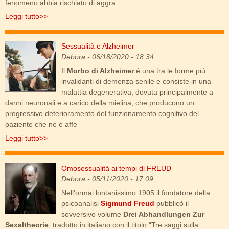
fenomeno abbia rischiato di aggra
Leggi tutto>>
Sessualità e Alzheimer
alzhaimer.png
Debora
- 06/18/2020 - 18:34
Il
Morbo di Alzheimer
è una tra le forme più
invalidanti di demenza senile e consiste in una
malattia degenerativa, dovuta principalmente a
danni neuronali e a carico della mielina, che producono un
progressivo deterioramento del funzionamento cognitivo del
paziente che ne è affe
Leggi tutto>>
Omosessualità ai tempi di FREUD
sigmund-freud-colorized.jpg
Debora
- 05/11/2020 - 17:09
Nell’ormai lontanissimo 1905 il fondatore della
psicoanalisi
Sigmund Freud
pubblicò il
sovversivo volume
Drei Abhandlungen Zur
Sexaltheorie
, tradotto in italiano con il titolo “Tre saggi sulla