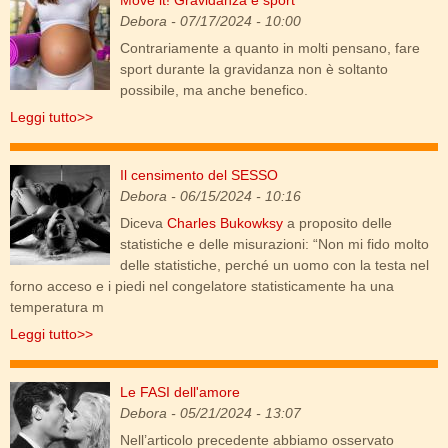
Move it! Gravidanza e sport
gravidanza_e_sport.jpg
Debora
- 07/17/2024 - 10:00
Contrariamente a quanto in molti pensano, fare
sport durante la gravidanza non è soltanto
possibile, ma anche benefico.
Leggi tutto>>
Il censimento del SESSO
cunnilingus.jpg
Debora
- 06/15/2024 - 10:16
Diceva
Charles Bukowksy
a proposito delle
statistiche e delle misurazioni: “Non mi fido molto
delle statistiche, perché un uomo con la testa nel
forno acceso e i piedi nel congelatore statisticamente ha una
temperatura m
Leggi tutto>>
Le FASI dell'amore
mastroianni_kiss_anita.jpg
Debora
- 05/21/2024 - 13:07
Nell’articolo precedente abbiamo osservato