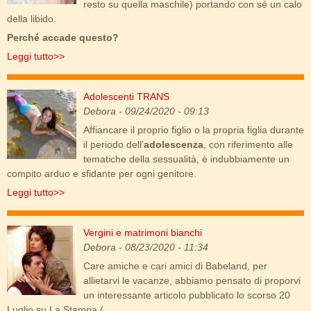
resto su quella maschile) portando con sé un calo
della libido.
Perché accade questo?
Leggi tutto>>
Adolescenti TRANS
sirena.jpg
Debora
- 09/24/2020 - 09:13
Affiancare il proprio figlio o la propria figlia durante
il periodo dell’
adolescenza
, con riferimento alle
tematiche della sessualità, è indubbiamente un
compito arduo e sfidante per ogni genitore.
Leggi tutto>>
Vergini e matrimoni bianchi
una-giornata-particolare.jpg
Debora
- 08/23/2020 - 11:34
Care amiche e cari amici di Babeland, per
allietarvi le vacanze, abbiamo pensato di proporvi
un interessante articolo pubblicato lo scorso 20
Luglio su La Stampa (