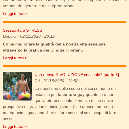
umana, del genere e della riproduzione.
Leggi tutto>>
Sessualità e STRESS
Esercizi Tibetani
Debora
- 02/11/2020 - 20:12
Come migliorare la qualità della nostra vita sessuale
attraverso la pratica dei Cinque Tibetani.
Leggi tutto>>
Una nuova RIVOLUZIONE sessuale? [parte 3]
cultura_gay.jpg
Cri
- 01/16/2020 - 19:52
La questione dello scopo del sesso non è un
ostacolo per la
cultura gay
quanto lo è per
quella eterosessuale. Il motivo è che senza
prospettiva di gravidanze biologiche e (fino a poco tempo fa) di
matrimonio, i gay sono liberi di fare sesso al solo scopo di fare
sesso.
Leggi tutto>>