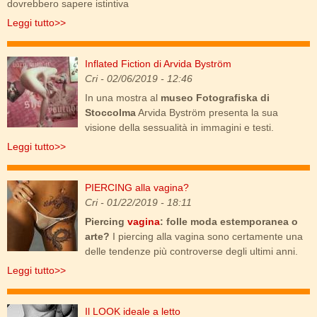
dovrebbero sapere istintiva
Leggi tutto>>
Inflated Fiction di Arvida Byström
img_20190201_102559.jpg
Cri
- 02/06/2019 - 12:46
In una mostra al
museo Fotografiska di
Stoccolma
Arvida Byström presenta la sua
visione della sessualità in immagini e testi.
Leggi tutto>>
PIERCING alla vagina?
piercing_vagina.jpg
Cri
- 01/22/2019 - 18:11
Piercing
vagina
: folle moda estemporanea o
arte?
I piercing alla vagina sono certamente una
delle tendenze più controverse degli ultimi anni.
Leggi tutto>>
Il LOOK ideale a letto