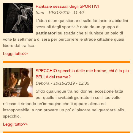
Fantasie sessuali degli SPORTIVI
legata.jpg
Sam
- 10/31/2019 - 11:40
L'idea di un questionario sulle fantasie e abitudini
sessuali degli sportivi è nato da un gruppo di
pattinatori
su strada che si riunisce un paio di
volte la settimana di sera per percorrere le strade cittadine quasi
libere dal traffico.
Leggi tutto>>
SPECCHIO specchio delle mie brame, chi è la piu
eyeswideshut-nicolekidman.jpg
BELLA del reame?
Debora
- 10/15/2019 - 12:35
Sfido qualunque tra noi donne, eccezione fatta
per quelle inevitabili giornate in cui il tuo volto
riflesso ti rimanda un'immagine che ti appare aliena ed
insopportabile, a non provare un po' di piacere nel guardarsi allo
specchio.
Leggi tutto>>