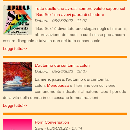
Tutto quello che avresti sempre voluto sapere sul
bad_sex_cover.jpg
"Bad Sex" ma avevi paura di chiedere
Debora
- 08/23/2022 - 11:07
"Bad Sex" è diventato uno slogan negli ultimi anni,
abbreviazione dei modi in cui il sesso può ancora
essere diseguale e talvolta non del tutto consensuale.
Leggi tutto>>
L'autunno dai centomila colori
autunno_colori_2.jpg
Debora
- 05/26/2022 - 18:27
La
menopausa
: l’autunno dai centomila
colori.
Menopausa
è il termine con cui viene
comunemente indicato il climaterio, cioè il periodo
della vita della donna in cui cessano le mestruazioni.
Leggi tutto>>
Porn Conversation
porn_conversation.jpg
Sam
- 05/04/2022 - 17:44