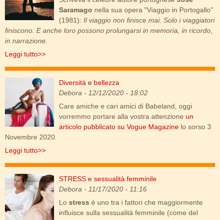
Saramago
nella sua opera "Viaggio in Portogallo"
(1981):
Il viaggio non finisce mai. Solo i viaggiatori
finiscono. E anche loro possono prolungarsi in memoria, in ricordo,
in narrazione.
Leggi tutto>>
Diversità e bellezza
camilafalquez_eps_being_kiara.jpg
Debora
- 12/12/2020 - 18:02
Care amiche e cari amici di Babeland, oggi
vorremmo portare alla vostra attenzione
un
articolo pubblicato su Vogue Magazine
lo sorso 3
Novembre 2020.
Leggi tutto>>
STRESS e sessualità femminile
donna-stress.jpg
Debora
- 11/17/2020 - 11:16
Lo
stress
è uno tra i fattori che maggiormente
influisce sulla sessualità femminile (come del