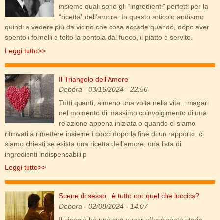
insieme quali sono gli “ingredienti” perfetti per la
“ricetta” dell’amore. In questo articolo andiamo
quindi a vedere più da vicino che cosa accade quando, dopo aver
spento i fornelli e tolto la pentola dal fuoco, il piatto è servito.
Leggi tutto>>
Il Triangolo dell'Amore
sternbergs-triangular-theory-and-the-7-types-of-
Debora
- 03/15/2024 - 22:56
love.jpg
Tutti quanti, almeno una volta nella vita…magari
nel momento di massimo coinvolgimento di una
relazione appena iniziata o quando ci siamo
ritrovati a rimettere insieme i cocci dopo la fine di un rapporto, ci
siamo chiesti se esista una ricetta dell’amore, una lista di
ingredienti indispensabili p
Leggi tutto>>
Scene di sesso...è tutto oro quel che luccica?
ultimo_tango.jpg
Debora
- 02/08/2024 - 14:07
Il cinema ha una sua super affascinante storia,