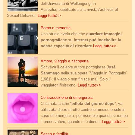
dell'Università di Wollongong, in
Australia, pubblicato sulla rivista Archives of
Sexual Behavior.
Leggi tutto>>
porno-sul-web.jpg
Porno e memoria
Uno studio rivela che che
guardare immagini
pornografiche su internet può indebolire la
nostra capacità di ricordare
Leggi tutto>>
amore.jpg
Amore, viaggio e riscoperta
Scriveva il celebre autore portoghese
José
Saramago
nella sua opera "Viaggio in Portogallo"
(1981): Il viaggio non finisce mai. Solo i
viaggiatori finiscono.
Leggi tutto>>
pillola_giorno_dopo.jpg
Contraccezione di emergenza
Chiamata anche “
pillola del giorno dopo
”, va
utilizzata dietro stretto controllo medico e solo in
caso di emergenza, per esempio quando si rompe
il preservativo, quando si è diment
Leggi tutto>>
khajuraho_sesso_fertilita.jpg
Sesso e fertilità