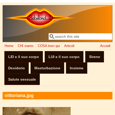
Salta al contenuto principale
Cerca
Form di ricerca
Home
CHI siamo
COSA trovi qui
Articoli
Accedi
LEI e il suo corpo
LUI e il suo corpo
Sirene
Desiderio
Masturbazione
Insieme
Salute sessuale
vittoriana.jpg