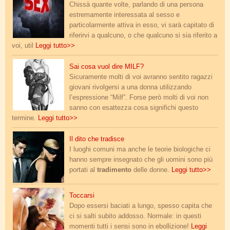
Chissà quante volte, parlando di una persona
estremamente interessata al sesso e
particolarmente attiva in esso, vi sarà capitato di
riferirvi a qualcuno, o che qualcuno si sia riferito a
voi, util
Leggi tutto>>
milf.jpg
Sai cosa vuol dire MILF?
Sicuramente molti di voi avranno sentito ragazzi
giovani rivolgersi a una donna utilizzando
l’espressione “Milf”. Forse però molti di voi non
sanno con esattezza cosa significhi questo
termine.
Leggi tutto>>
dito_tradimento.jpg
Il dito che tradisce
I luoghi comuni ma anche le teorie biologiche ci
hanno sempre insegnato che gli uomini sono più
portati al
tradimento
delle donne.
Leggi tutto>>
accendere_desiderio.jpg
Toccarsi
Dopo essersi baciati a lungo, spesso capita che
ci si salti subito addosso. Normale: in questi
momenti tutti i sensi sono in ebollizione!
Leggi