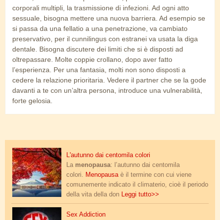
corporali multipli, la trasmissione di infezioni. Ad ogni atto
sessuale, bisogna mettere una nuova barriera. Ad esempio se
si passa da una fellatio a una penetrazione, va cambiato
preservativo, per il cunnilingus con estranei va usata la diga
dentale. Bisogna discutere dei limiti che si è disposti ad
oltrepassare. Molte coppie crollano, dopo aver fatto
l’esperienza. Per una fantasia, molti non sono disposti a
cedere la relazione prioritaria. Vedere il partner che se la gode
davanti a te con un’altra persona, introduce una vulnerabilità,
forte gelosia.
autunno_colori_2.jpg
L'autunno dai centomila colori
La
menopausa
: l’autunno dai centomila
colori.
Menopausa
è il termine con cui viene
comunemente indicato il climaterio, cioè il periodo
della vita della don
Leggi tutto>>
sex-addiction-1.jpg
Sex Addiction