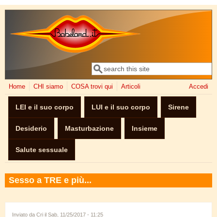
Salta al contenuto principale
Cerca
Form di ricerca
Home
CHI siamo
COSA trovi qui
Articoli
Accedi
LEI e il suo corpo
LUI e il suo corpo
Sirene
Desiderio
Masturbazione
Insieme
Salute sessuale
Sesso a TRE e più...
Inviato da
Cri
il Sab, 11/25/2017 - 11:25