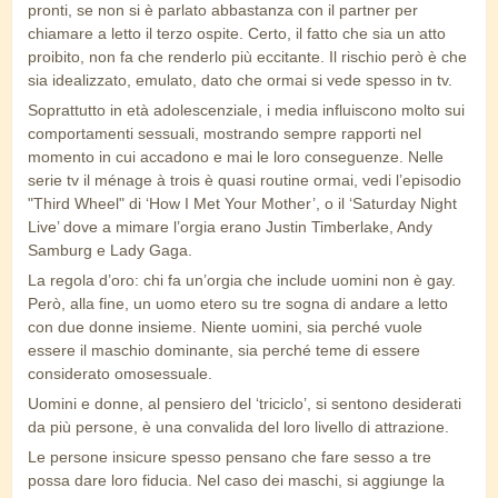
pronti, se non si è parlato abbastanza con il partner per
chiamare a letto il terzo ospite. Certo, il fatto che sia un atto
proibito, non fa che renderlo più eccitante. Il rischio però è che
sia idealizzato, emulato, dato che ormai si vede spesso in tv.
Soprattutto in età adolescenziale, i media influiscono molto sui
comportamenti sessuali, mostrando sempre rapporti nel
momento in cui accadono e mai le loro conseguenze. Nelle
serie tv il ménage à trois è quasi routine ormai, vedi l’episodio
"Third Wheel" di ‘How I Met Your Mother’, o il ‘Saturday Night
Live’ dove a mimare l’orgia erano Justin Timberlake, Andy
Samburg e Lady Gaga.
La regola d’oro: chi fa un’orgia che include uomini non è gay.
Però, alla fine, un uomo etero su tre sogna di andare a letto
con due donne insieme. Niente uomini, sia perché vuole
essere il maschio dominante, sia perché teme di essere
considerato omosessuale.
Uomini e donne, al pensiero del ‘triciclo’, si sentono desiderati
da più persone, è una convalida del loro livello di attrazione.
Le persone insicure spesso pensano che fare sesso a tre
possa dare loro fiducia. Nel caso dei maschi, si aggiunge la