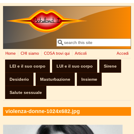
Salta al contenuto principale
Cerca
Form di ricerca
Home
CHI siamo
COSA trovi qui
Articoli
Accedi
LEI e il suo corpo
LUI e il suo corpo
Sirene
Desiderio
Masturbazione
Insieme
Salute sessuale
violenza-donne-1024x682.jpg