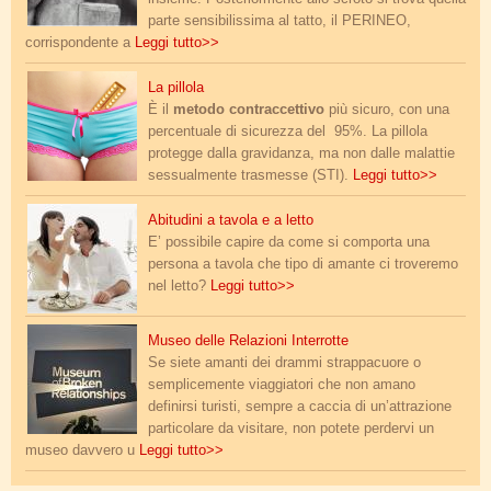
parte sensibilissima al tatto, il PERINEO,
corrispondente a
Leggi tutto>>
pillola.png
La pillola
È il
metodo contraccettivo
più sicuro, con una
percentuale di sicurezza del 95%. La pillola
protegge dalla gravidanza, ma non dalle malattie
sessualmente trasmesse (STI).
Leggi tutto>>
tavola_e_letto.jpg
Abitudini a tavola e a letto
E’ possibile capire da come si comporta una
persona a tavola che tipo di amante ci troveremo
nel letto?
Leggi tutto>>
new_20230903_122602.jpg
Museo delle Relazioni Interrotte
Se siete amanti dei drammi strappacuore o
semplicemente viaggiatori che non amano
definirsi turisti, sempre a caccia di un’attrazione
particolare da visitare, non potete perdervi un
museo davvero u
Leggi tutto>>