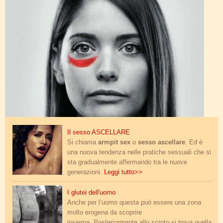
armpit.jpg
Il sesso ASCELLARE
Si chiama
armpit sex
o
sesso ascellare
. Ed è
una nuova tendenza nelle pratiche sessuali che si
sta gradualmente affermando tra le nuove
generazioni.
Leggi tutto>>
glutei.jpg
I glutei dell'uomo
Anche per l’uomo questa può essere una zona
molto erogena da scoprire
insieme. Posteriormente allo scroto si trova quella