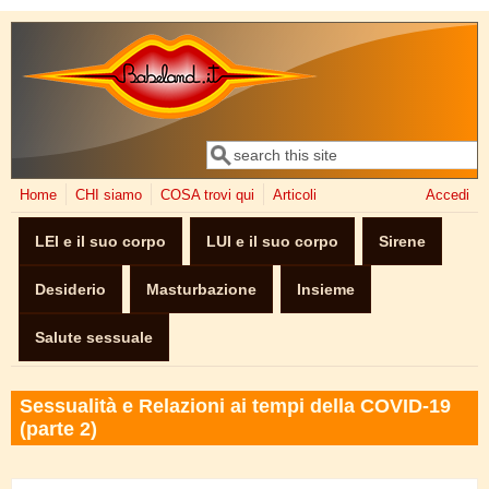
Salta al contenuto principale
Cerca
Form di ricerca
Home
CHI siamo
COSA trovi qui
Articoli
Accedi
LEI e il suo corpo
LUI e il suo corpo
Sirene
Desiderio
Masturbazione
Insieme
Salute sessuale
Sessualità e Relazioni ai tempi della COVID-19
(parte 2)