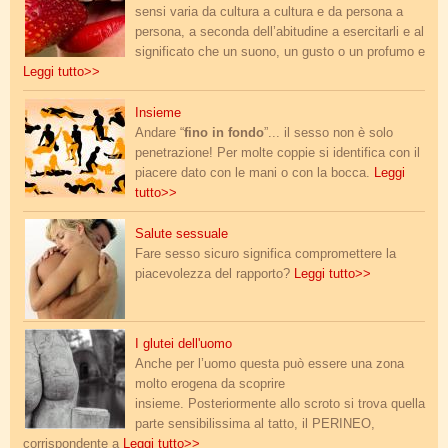
sensi varia da cultura a cultura e da persona a
persona, a seconda dell’abitudine a esercitarli e al
significato che un suono, un gusto o un profumo e
Leggi tutto>>
posizioni.jpg
Insieme
Andare “
fino in fondo
”... il sesso non è solo
penetrazione! Per molte coppie si identifica con il
piacere dato con le mani o con la bocca.
Leggi
tutto>>
salute.jpg
Salute sessuale
Fare sesso sicuro significa compromettere la
piacevolezza del rapporto?
Leggi tutto>>
glutei.jpg
I glutei dell'uomo
Anche per l’uomo questa può essere una zona
molto erogena da scoprire
insieme. Posteriormente allo scroto si trova quella
parte sensibilissima al tatto, il PERINEO,
corrispondente a
Leggi tutto>>