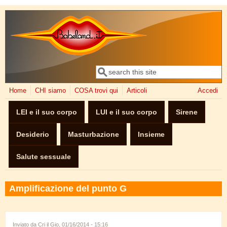
Salta al contenuto principale
Cerca
Form di ricerca
Home
CHI siamo
COSA trovi qui
Articoli
Accedi
LEI e il suo corpo
LUI e il suo corpo
Sirene
Desiderio
Masturbazione
Insieme
Salute sessuale
Amplificazione del punto G
Inviato da
Cri
il Gio, 01/16/2014 - 15:16