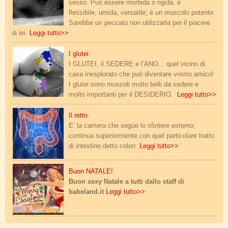
sesso. Può essere morbida o rigida, è
flessibile, umida, versatile; è un muscolo potente.
Sarebbe un peccato non utilizzarla per il piacere
di lei.
Leggi tutto>>
glutei.png
I glutei
I GLUTEI, il SEDERE e l’ANO... quel vicino di
casa inesplorato che può diventare vostro amico!
I glutei sono muscoli molto belli da vedere e
molto importanti per il DESIDERIO.
Leggi tutto>>
intestino.jpg
Il retto
E’ la camera che segue lo sfintere esterno;
continua superiormente con quel particolare tratto
di intestino detto colon.
Leggi tutto>>
merry_xmas.png
Buon NATALE!
Buon sexy Natale a tutti dallo staff di
babeland.it
Leggi tutto>>