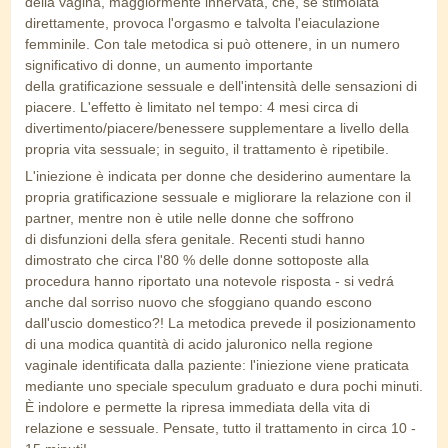
della
vagina, maggiormente innervata,
che, se stimolata
direttamente, provoca l'orgasmo e talvolta l'eiaculazione
femminile. Con tale metodica si
può ottenere, in un numero
significativo di donne, un aumento importante
della
gratificazione sessuale
e dell'intensità delle sensazioni di
piacere. L'effetto è limitato nel tempo: 4
mesi circa di
divertimento/piacere/benessere supplementare a livello della
propria
vita sessuale; in seguito, il trattamento è ripetibile.
L'iniezione è
indicata per donne che desiderino aumentare la
propria
gratificazione sessuale e migliorare la relazione con il
partner, mentre non è utile
nelle donne che soffrono
di
disfunzioni della sfera genitale. Recenti studi hanno
dimostrato che circa l'
80 % delle donne sottoposte
alla
procedura hanno riportato una notevole risposta - si vedrá
anche dal
sorriso nuovo che sfoggiano quando escono
dall'uscio domestico?! La metodica
prevede il posizionamento
di una
modica quantità di acido jaluronico nella regione
vaginale identificata dalla
paziente: l'iniezione viene
praticata
mediante uno speciale speculum graduato e dura pochi minuti.
È
indolore e permette la
ripresa immediata della vita di
relazione e sessuale. Pensate, tutto il
trattamento in circa 10 -