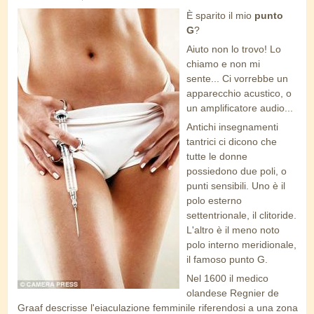
È sparito il mio
punto
punto_g_amplificazione.jpg
G
?
Aiuto non lo trovo! Lo
chiamo e non mi
sente...
Ci
vorrebbe un
apparecchio acustico, o
un amplificatore audio...
Antichi insegnamenti
tantrici ci dicono che
tutte le donne
possiedono due poli, o
punti sensibili. Uno è il
polo esterno
settentrionale, il clitoride.
L'altro è il meno noto
polo interno meridionale,
il famoso punto G.
Nel 1600 il medico
olandese Regnier de
Graaf descrisse l'eiaculazione femminile riferendosi a una zona