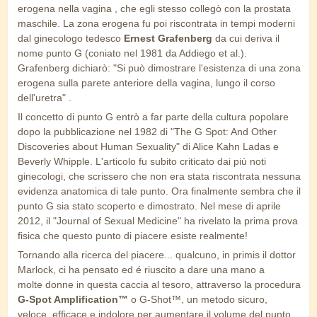
erogena nella vagina , che egli stesso collegò con la prostata
maschile. La zona erogena fu poi riscontrata in tempi moderni
dal ginecologo tedesco
Ernest Grafenberg
da cui deriva il
nome punto G (coniato nel 1981 da Addiego et al.).
Grafenberg dichiarò: "Si può dimostrare l'esistenza di una zona
erogena sulla parete anteriore della vagina, lungo il corso
dell'uretra" .
Il concetto di punto G entrò a far parte della cultura popolare
dopo la pubblicazione nel 1982 di "The G Spot: And Other
Discoveries about Human Sexuality" di Alice Kahn Ladas e
Beverly Whipple. L'articolo fu subito criticato dai più noti
ginecologi, che scrissero che non era stata riscontrata nessuna
evidenza anatomica di tale punto.
Ora finalmente sembra che il
punto G sia stato scoperto e dimostrato. Nel mese di aprile
2012, il "Journal of Sexual Medicine" ha rivelato la prima prova
fisica che questo punto di piacere esiste realmente!
Tornando alla ricerca del piacere... qualcuno, in
primis il dottor
Marlock, ci ha pensato ed é riuscito a dare una mano a
molte
donne in questa caccia al tesoro, attraverso la procedura
G-Spot Amplification™
o G-Shot™, un metodo sicuro,
veloce, efficace e indolore per aumentare
il volume del punto