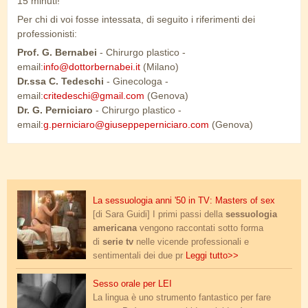
15 minuti!
Per chi di voi fosse intessata, di seguito
i riferimenti dei
professionisti:
Prof. G. Bernabei
- Chirurgo plastico -
email:
info@dottorbernabei.it
(Milano)
Dr.ssa C. Tedeschi
- Ginecologa -
email:
critedeschi@gmail.com
(Genova)
Dr. G. Perniciaro
- Chirurgo plastico -
email:
g.perniciaro@giuseppeperniciaro.com
(Genova)
masters_of_sex2.jpg
La sessuologia anni '50 in TV: Masters of sex
[di Sara Guidi] I primi passi della
sessuologia
americana
vengono raccontati sotto forma
di
serie tv
nelle vicende professionali e
sentimentali dei due pr
Leggi tutto>>
cunnilingus.jpg
Sesso orale per LEI
La lingua è uno strumento fantastico per fare